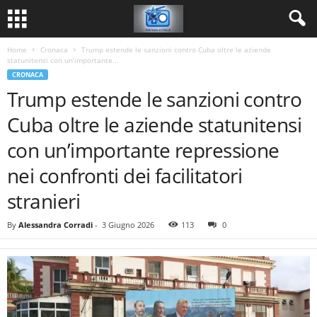
Home
Cronaca
Trump estende le sanzioni contro Cuba oltre le aziende
statunitensi con un’importante...
CRONACA
Trump estende le sanzioni contro
Cuba oltre le aziende statunitensi
con un’importante repressione
nei confronti dei facilitatori
stranieri
By
Alessandra Corradi
-
3 Giugno 2026
113
0