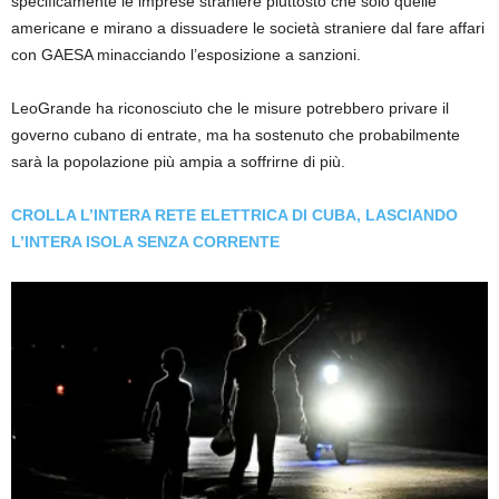
specificamente le imprese straniere piuttosto che solo quelle
americane e mirano a dissuadere le società straniere dal fare affari
con GAESA minacciando l’esposizione a sanzioni.
LeoGrande ha riconosciuto che le misure potrebbero privare il
governo cubano di entrate, ma ha sostenuto che probabilmente
sarà la popolazione più ampia a soffrirne di più.
CROLLA L’INTERA RETE ELETTRICA DI CUBA, LASCIANDO
L’INTERA ISOLA SENZA CORRENTE