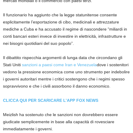
mercati mondiali o il commercio con paesi terzi.”
Il funzionario ha aggiunto che la legge statunitense consente
esplicitamente l’esportazione di cibo, medicinali e attrezzature
mediche a Cuba e ha accusato il regime di nascondere “miliardi in
conti bancari esteri invece di investire in elettricità, infrastrutture e
nei bisogni quotidiani del suo popolo”.
Il dibattito rispecchia argomenti di lunga data che circondano gli
Stati Uniti
sanzioni a paesi come Iran e Venezuela
dove i sostenitori
vedono la pressione economica come uno strumento per indebolire
i governi autoritari mentre i critici sostengono che i regimi spesso
sopravvivono e che i civili assorbono il danno economico.
CLICCA QUI PER SCARICARE L’APP FOX NEWS
Meizlish ha sostenuto che le sanzioni non dovrebbero essere
giudicate semplicemente in base alla capacità di rovesciare
immediatamente i governi.