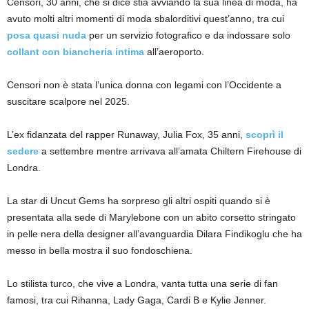
Censori, 30 anni, che si dice stia avviando la sua linea di moda, ha
avuto molti altri momenti di moda sbalorditivi quest’anno, tra cui
posa quasi nuda
per un servizio fotografico e da indossare solo
collant con biancheria intima
all’aeroporto.
Censori non è stata l’unica donna con legami con l’Occidente a
suscitare scalpore nel 2025.
L’ex fidanzata del rapper Runaway, Julia Fox, 35 anni,
scoprì il
sedere
a settembre mentre arrivava all’amata Chiltern Firehouse di
Londra.
La star di Uncut Gems ha sorpreso gli altri ospiti quando si è
presentata alla sede di Marylebone con un abito corsetto stringato
in pelle nera della designer all’avanguardia Dilara Findikoglu che ha
messo in bella mostra il suo fondoschiena.
Lo stilista turco, che vive a Londra, vanta tutta una serie di fan
famosi, tra cui Rihanna, Lady Gaga, Cardi B e Kylie Jenner.