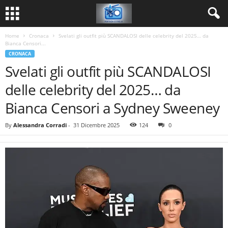
Home
Cronaca
Svelati gli outfit più SCANDALOSI delle celebrity del 2025… da
Bianca Censori...
CRONACA
Svelati gli outfit più SCANDALOSI
delle celebrity del 2025… da
Bianca Censori a Sydney Sweeney
By
Alessandra Corradi
-
31 Dicembre 2025
124
0