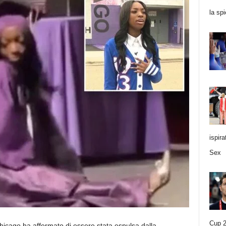
la sp
ispir
Sex
Cup 2
hicago ha affermato di essere stata espulsa dalla