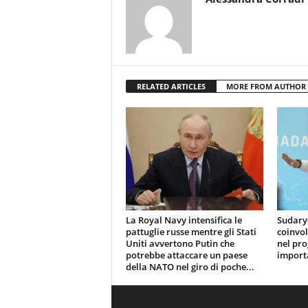
RELATED ARTICLES
MORE FROM AUTHOR
La Royal Navy intensifica le
Sudaryo
pattuglie russe mentre gli Stati
coinvol
Uniti avvertono Putin che
nel pr
potrebbe attaccare un paese
importa
della NATO nel giro di poche...