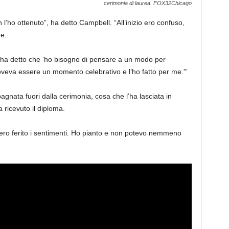
cerimonia di laurea.
FOX32Chicago
l’ho ottenuto”, ha detto Campbell. “All’inizio ero confuso,
e.
 ha detto che ‘ho bisogno di pensare a un modo per
oveva essere un momento celebrativo e l’ho fatto per me.'”
gnata fuori dalla cerimonia, cosa che l’ha lasciata in
 ricevuto il diploma.
vero ferito i sentimenti. Ho pianto e non potevo nemmeno