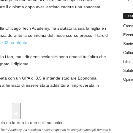
utare il diploma dopo aver lasciato cadere una spaccata
Cat
Cron
la Chicago Tech Academy, ha salutato la sua famiglia e i
Event
danza durante la cerimonia del mese scorso presso l’Harold
x32 ha riferito.
Socie
Cultu
 i fan, ma i dirigenti scolastici sono rimasti tutt’altro che
Lifest
nato il diploma.
Salut
reata con un GPA di 3,5 e intende studiare Economia
Opini
 affermato di essere stata addirittura rimproverata in
Tech Academy, ha suscitato scalpore quando ha eseguito uno split durante la