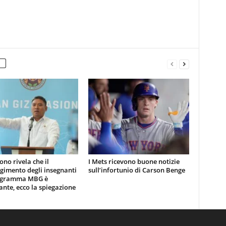
no rivela che il
I Mets ricevono buone notizie
gimento degli insegnanti
sull’infortunio di Carson Benge
ogramma MBG è
nte, ecco la spiegazione