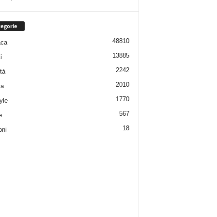
egorie
48810
aca
13885
i
2242
tà
2010
ra
1770
yle
567
e
18
oni