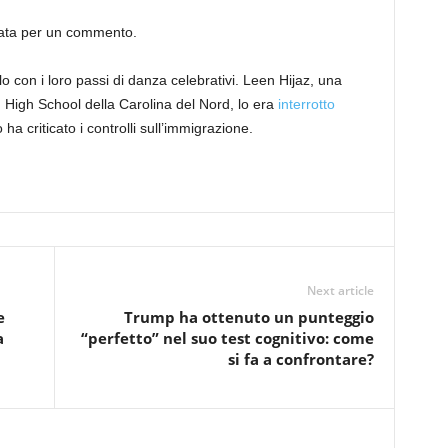
tata per un commento.
o con i loro passi di danza celebrativi. Leen Hijaz, una
 High School della Carolina del Nord, lo era
interrotto
a criticato i controlli sull’immigrazione.
Next article
e
Trump ha ottenuto un punteggio
a
“perfetto” nel suo test cognitivo: come
si fa a confrontare?