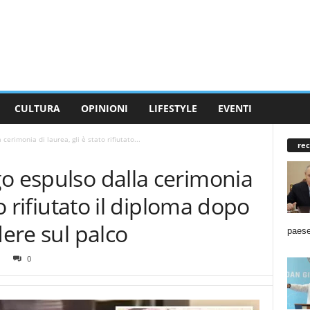
CULTURA
OPINIONI
LIFESTYLE
EVENTI
cerimonia di laurea, gli è stato rifiutato...
rec
o espulso dalla cerimonia
to rifiutato il diploma dopo
dere sul palco
paese
0