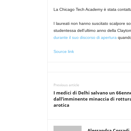
La Chicago Tech Academy è stata contat
I laureati non hanno suscitato scalpore sol
studentessa dell’ultimo anno della Clayton
durante il suo discorso di apertura
quando h
Source link
Previous article
I medici di Delhi salvano un 66enn
dall’imminente minaccia di rottur
arotica
Alessandra Corradi