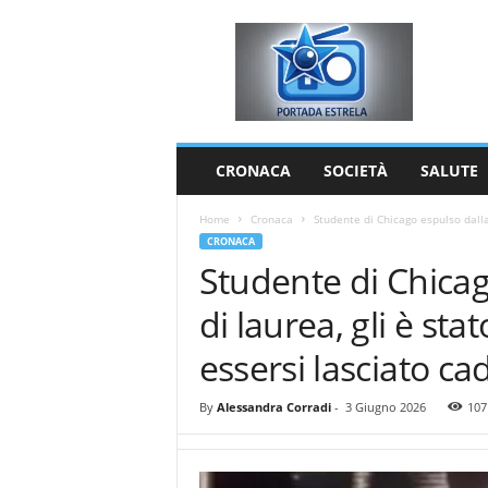
P
o
r
t
a
d
a
CRONACA
SOCIETÀ
SALUTE
E
s
Home
Cronaca
Studente di Chicago espulso dalla 
t
CRONACA
r
Studente di Chicag
e
l
di laurea, gli è sta
a
essersi lasciato ca
By
Alessandra Corradi
-
3 Giugno 2026
107