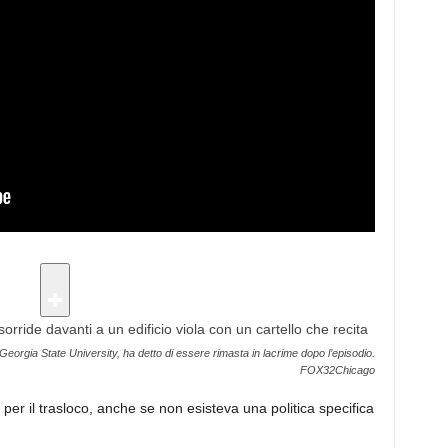
 Georgia State University, ha detto di essere rimasta in lacrime dopo l’episodio.
FOX32Chicago
per il trasloco, anche se non esisteva una politica specifica