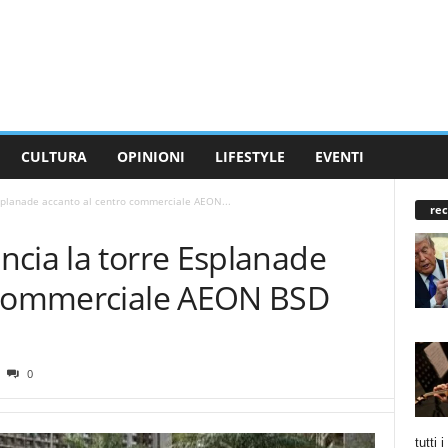
CULTURA
OPINIONI
LIFESTYLE
EVENTI
splanade accanto al centro commerciale AEON...
rec
ncia la torre Esplanade
o commerciale AEON BSD
0
tutti 