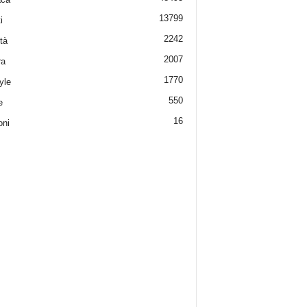
13799
i
2242
tà
2007
ra
1770
yle
550
e
16
oni