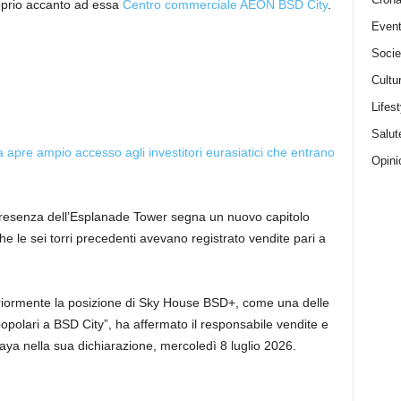
oprio accanto ad essa
Centro commerciale AEON BSD City
.
Event
Socie
Cultu
Lifest
Salut
 apre ampio accesso agli investitori eurasiatici che entrano
Opini
a presenza dell’Esplanade Tower segna un nuovo capitolo
 le sei torri precedenti avevano registrato vendite pari a
eriormente la posizione di Sky House BSD+, come una delle
popolari a BSD City”, ha affermato il responsabile vendite e
ya nella sua dichiarazione, mercoledì 8 luglio 2026.