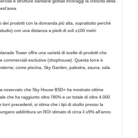
erciali e strutture sanitarie globali incoraggi la crescita della
est’area.
dei prodotti con la domanda più alta, soprattutto perché
(studio) con una distanza a piedi di soli ±100 metri
anade Tower offre una varietà di scelte di prodotti che
e commerciali esclusive (shophouse). Questa torre è
 esterne, come piscina, Sky Garden, palestra, sauna, sala
n ha osservato che Sky House BSD+ ha mostrato ottime
le che ha raggiunto oltre l’80% e un totale di oltre 4.000
 torri precedenti, si stima che i tipi di studio presso la
ngano addirittura un ROI stimato di circa il ±9% all’anno.