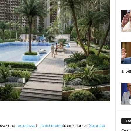
al Se
Cat
novazione
residenza
E
investimento
tramite lancio
Spianata
Cron