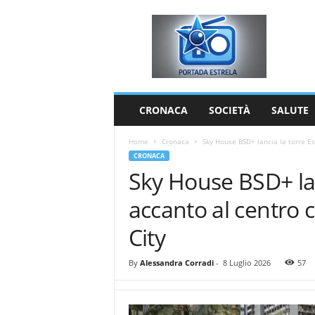
P
o
r
t
a
d
a
CRONACA
SOCIETÀ
SALUTE
E
s
Home
Cronaca
Sky House BSD+ lancia la torre E
t
CRONACA
r
Sky House BSD+ la
e
l
accanto al centr
a
City
By
Alessandra Corradi
-
8 Luglio 2026
57