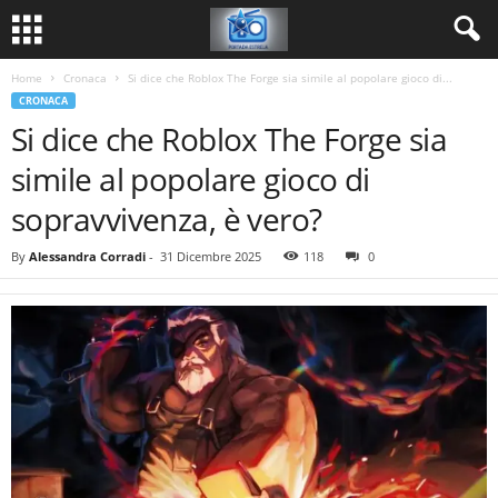
Home
Cronaca
Si dice che Roblox The Forge sia simile al popolare gioco di...
CRONACA
Si dice che Roblox The Forge sia
simile al popolare gioco di
sopravvivenza, è vero?
By
Alessandra Corradi
-
31 Dicembre 2025
118
0