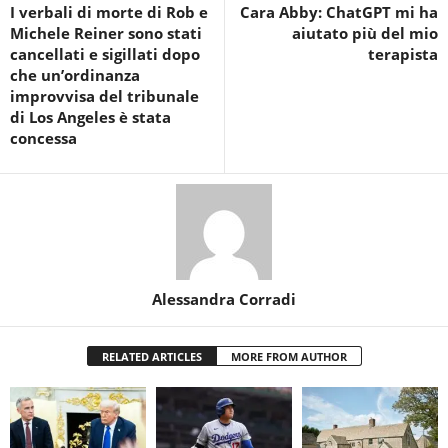
I verbali di morte di Rob e
Cara Abby: ChatGPT mi ha
Michele Reiner sono stati
aiutato più del mio
cancellati e sigillati dopo
terapista
che un’ordinanza
improvvisa del tribunale
di Los Angeles è stata
concessa
Alessandra Corradi
RELATED ARTICLES
MORE FROM AUTHOR