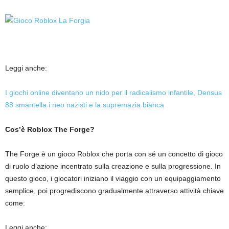
Leggi anche:
I giochi online diventano un nido per il radicalismo infantile, Densus
88 smantella i neo nazisti e la supremazia bianca
Cos’è Roblox The Forge?
The Forge è un gioco Roblox che porta con sé un concetto di gioco
di ruolo d’azione incentrato sulla creazione e sulla progressione. In
questo gioco, i giocatori iniziano il viaggio con un equipaggiamento
semplice, poi progrediscono gradualmente attraverso attività chiave
come:
Leggi anche: