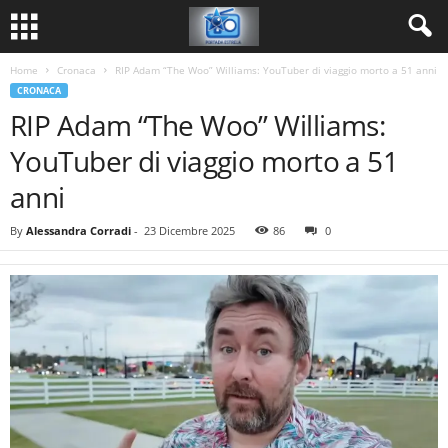
Home
Cronaca
RIP Adam “The Woo” Williams: YouTuber di viaggio morto a 51 anni
CRONACA
RIP Adam “The Woo” Williams:
YouTuber di viaggio morto a 51
anni
By
Alessandra Corradi
-
23 Dicembre 2025
86
0