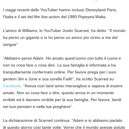
I viaggi recenti dello YouTuber hanno incluso Disneyland Paris,
l’Italia e il set del film live-action del 1980
Popeye
a Malta.
L’amico di Williams, lo YouTuber Justin Scarred, ha detto: “Il mondo
ha perso un gigante e io ho perso un amico più vicino a me del
sangue”.
“Abbiamo perso Adam. Ho amato quest’uomo con tutto il cuore e
non so cosa fare o cosa dire. La sua famiglia è informata e ha
tranquillamente confermato online. Per favore prega per i suoi
genitori Jim e June e sua sorella Faith”, ha scritto Scarred su
Facebook
. “Aveva così tanti amici meravigliosi e sapeva di essere
amato. Non so cosa fare o dire; questo arriva in un momento
orribile ed è davvero orribile per la sua famiglia. Per favore, tienili
nei tuoi pensieri e nelle tue preghiere”.
La dichiarazione di Scarred continua: “Adam e io abbiamo parlato
di questo giorno così tante volte. Vorrei che il mondo avesse potuto