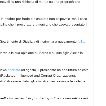
nnevoli su una richiesta di mutuo su una proprietà che
 in ottobre per frode e dichiarato non colpevole, ma il caso
abilito che il procuratore americano che aveva presentato il
l Dipartimento di Giustizia di incriminarla nuovamente
fallito
.
ardo alla sua opinione su Soros e su suo figlio Alex alla
 News
riportato
ad agosto, il presidente ha addirittura chiesto
O (Racketeer Influenced and Corrupt Organizations),
” di essere dietro gli attivisti anti-israeliani e le violente
lo immediato” dopo che il giudice ha lanciato i casi