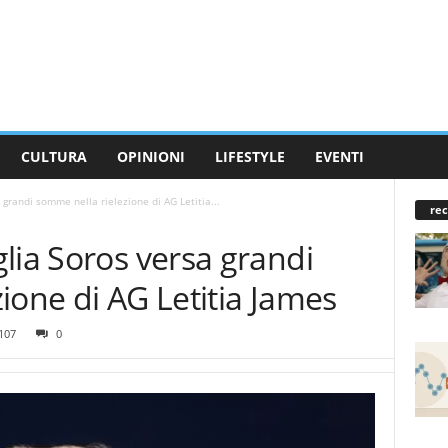
CULTURA
OPINIONI
LIFESTYLE
EVENTI
 grandi somme nella rielezione di AG Letitia...
rec
lia Soros versa grandi
ione di AG Letitia James
107
0