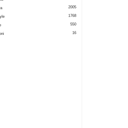
2005
ra
1768
yle
550
e
16
oni