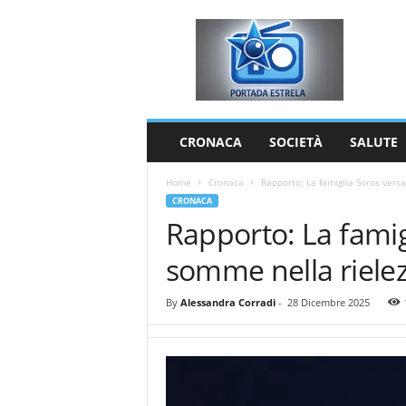
P
o
r
t
a
d
a
CRONACA
SOCIETÀ
SALUTE
E
s
Home
Cronaca
Rapporto: La famiglia Soros versa
t
CRONACA
r
Rapporto: La famig
e
l
somme nella rielez
a
By
Alessandra Corradi
-
28 Dicembre 2025