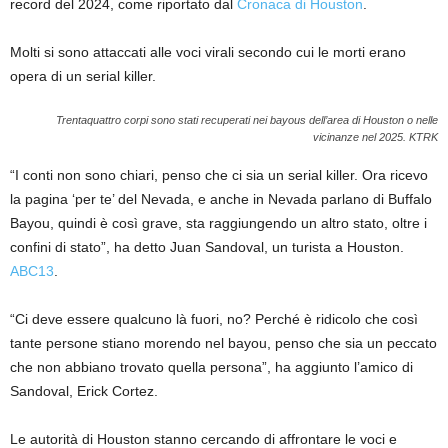
record del 2024, come riportato dal
Cronaca di Houston
.
Molti si sono attaccati alle voci virali secondo cui le morti erano
opera di un serial killer.
Trentaquattro corpi sono stati recuperati nei bayous dell’area di Houston o nelle
vicinanze nel 2025.
KTRK
“I conti non sono chiari, penso che ci sia un serial killer. Ora ricevo
la pagina ‘per te’ del Nevada, e anche in Nevada parlano di Buffalo
Bayou, quindi è così grave, sta raggiungendo un altro stato, oltre i
confini di stato”, ha detto Juan Sandoval, un turista a Houston.
ABC13
.
“Ci deve essere qualcuno là fuori, no? Perché è ridicolo che così
tante persone stiano morendo nel bayou, penso che sia un peccato
che non abbiano trovato quella persona”, ha aggiunto l’amico di
Sandoval, Erick Cortez.
Le autorità di Houston stanno cercando di affrontare le voci e