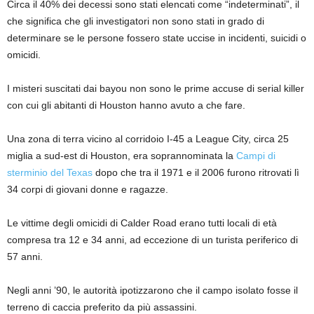
Circa il 40% dei decessi sono stati elencati come “indeterminati”, il
che significa che gli investigatori non sono stati in grado di
determinare se le persone fossero state uccise in incidenti, suicidi o
omicidi.
I misteri suscitati dai bayou non sono le prime accuse di serial killer
con cui gli abitanti di Houston hanno avuto a che fare.
Una zona di terra vicino al corridoio I-45 a League City, circa 25
miglia a sud-est di Houston, era soprannominata la
Campi di
sterminio del Texas
dopo che tra il 1971 e il 2006 furono ritrovati lì
34 corpi di giovani donne e ragazze.
Le vittime degli omicidi di Calder Road erano tutti locali di età
compresa tra 12 e 34 anni, ad eccezione di un turista periferico di
57 anni.
Negli anni ’90, le autorità ipotizzarono che il campo isolato fosse il
terreno di caccia preferito da più assassini.