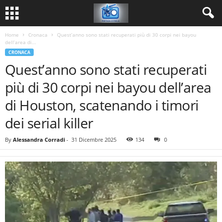
Home
Cronaca
Quest’anno sono stati recuperati più di 30 corpi nei bayou
dell’area di...
CRONACA
Quest’anno sono stati recuperati
più di 30 corpi nei bayou dell’area
di Houston, scatenando i timori
dei serial killer
By
Alessandra Corradi
-
31 Dicembre 2025
134
0