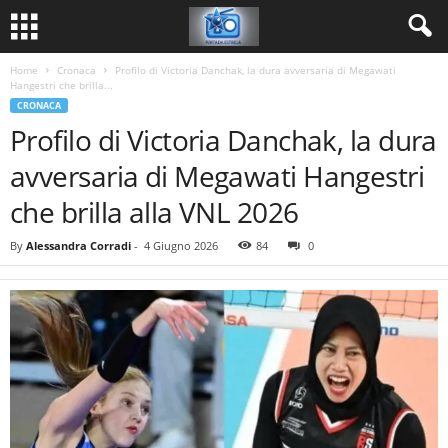
Home
Cronaca
Profilo di Victoria Danchak, la dura avversaria di Megawati
Hangestri che brilla...
CRONACA
Profilo di Victoria Danchak, la dura
avversaria di Megawati Hangestri
che brilla alla VNL 2026
By
Alessandra Corradi
-
4 Giugno 2026
84
0