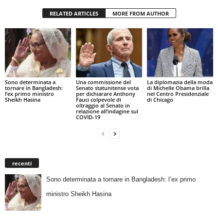
RELATED ARTICLES
MORE FROM AUTHOR
Sono determinata a
Una commissione del
La diplomazia della moda
tornare in Bangladesh:
Senato statunitense vota
di Michelle Obama brilla
l’ex primo ministro
per dichiarare Anthony
nel Centro Presidenziale
Sheikh Hasina
Fauci colpevole di
di Chicago
oltraggio al Senato in
relazione all’indagine sul
COVID-19
recenti
Sono determinata a tornare in Bangladesh: l’ex primo
ministro Sheikh Hasina