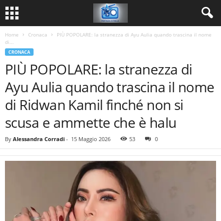
Home
Cronaca
PIÙ POPOLARE: la stranezza di Ayu Aulia quando trascina il nome
di...
CRONACA
PIÙ POPOLARE: la stranezza di
Ayu Aulia quando trascina il nome
di Ridwan Kamil finché non si
scusa e ammette che è halu
By
Alessandra Corradi
-
15 Maggio 2026
53
0