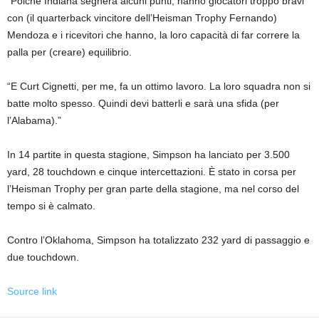
“Poiché Indiana segnerà alcuni punti, hanno giocatori troppo bravi
con (il quarterback vincitore dell’Heisman Trophy Fernando)
Mendoza e i ricevitori che hanno, la loro capacità di far correre la
palla per (creare) equilibrio.
“E Curt Cignetti, per me, fa un ottimo lavoro. La loro squadra non si
batte molto spesso. Quindi devi batterli e sarà una sfida (per
l’Alabama).”
In 14 partite in questa stagione, Simpson ha lanciato per 3.500
yard, 28 touchdown e cinque intercettazioni. È stato in corsa per
l’Heisman Trophy per gran parte della stagione, ma nel corso del
tempo si è calmato.
Contro l’Oklahoma, Simpson ha totalizzato 232 yard di passaggio e
due touchdown.
Source link