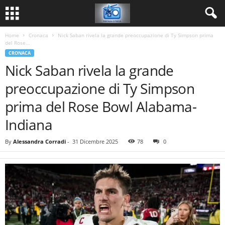
Home
Cronaca
Nick Saban rivela la grande preoccupazione di Ty Simpson prima
del Rose...
CRONACA
Nick Saban rivela la grande
preoccupazione di Ty Simpson
prima del Rose Bowl Alabama-
Indiana
By
Alessandra Corradi
-
31 Dicembre 2025
78
0