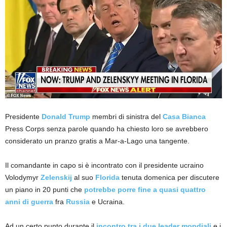
Presidente
Donald Trump
membri di sinistra del
Casa Bianca
Press Corps senza parole quando ha chiesto loro se avrebbero
considerato un pranzo gratis a Mar-a-Lago una tangente.
Il comandante in capo si è incontrato con il presidente ucraino
Volodymyr
Zelenskij
al suo
Florida
tenuta domenica per discutere
un piano in 20 punti che
potrebbe porre fine a quasi quattro
anni di guerra
fra
Russia
e Ucraina.
Ad un certo punto durante il
incontro tra i due leader mondiali
e i