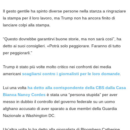
Il gesto gentile ha spinto diverse persone nella stanza a ringraziare
la stampa per il loro lavoro, ma Trump non ha ancora finito di
lanciare colpi alla stampa.
“Questo dovrebbe garantirvi buone storie, ma non sarà così”, ha
detto ai suoi consiglieri. «Potrà solo peggiorare. Faranno di tutto
per peggiorarli.”
Trump è stato più volte molto critico nei confronti dei media
americani
scagliarsi contro i giornalisti per le loro domande
.
Lui una volta
ha detto alla corrispondente della CBS dalla Casa
Bianca Nancy Cordes
è stata una “persona stupida” per aver
messo in dubbio il controllo del governo federale su un uomo
afghano accusato di aver sparato a due membri della Guardia
Nazionale a Washington DC.
Un’altra volta lo ha detto alla giornalista di Bloomberg Catherine