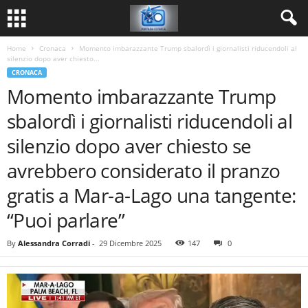
Home
Cronaca
Momento imbarazzante Trump sbalordì i giornalisti riducendoli al
silenzio dopo aver chiesto...
CRONACA
Momento imbarazzante Trump
sbalordì i giornalisti riducendoli al
silenzio dopo aver chiesto se
avrebbero considerato il pranzo
gratis a Mar-a-Lago una tangente:
“Puoi parlare”
By
Alessandra Corradi
-
29 Dicembre 2025
147
0