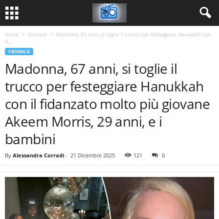
Home
Cronaca
Madonna, 67 anni, si toglie il trucco per festeggiare Hanukkah con
il...
CRONACA
Madonna, 67 anni, si toglie il
trucco per festeggiare Hanukkah
con il fidanzato molto più giovane
Akeem Morris, 29 anni, e i
bambini
By
Alessandra Corradi
-
21 Dicembre 2025
121
0