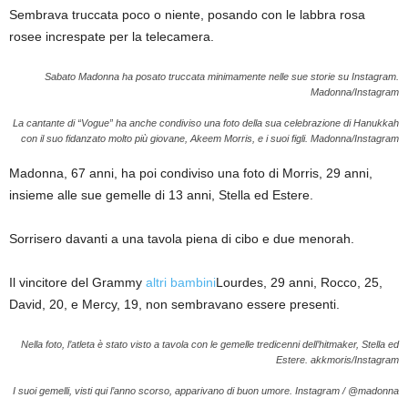
Sembrava truccata poco o niente, posando con le labbra rosa
rosee increspate per la telecamera.
Sabato Madonna ha posato truccata minimamente nelle sue storie su Instagram.
Madonna/Instagram
La cantante di “Vogue” ha anche condiviso una foto della sua celebrazione di Hanukkah
con il suo fidanzato molto più giovane, Akeem Morris, e i suoi figli.
Madonna/Instagram
Madonna, 67 anni, ha poi condiviso una foto di Morris, 29 anni,
insieme alle sue gemelle di 13 anni, Stella ed Estere.
Sorrisero davanti a una tavola piena di cibo e due menorah.
Il vincitore del Grammy
altri bambini
Lourdes, 29 anni, Rocco, 25,
David, 20, e Mercy, 19, non sembravano essere presenti.
Nella foto, l’atleta è stato visto a tavola con le gemelle tredicenni dell’hitmaker, Stella ed
Estere.
akkmoris/Instagram
I suoi gemelli, visti qui l’anno scorso, apparivano di buon umore.
Instagram / @madonna