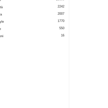
2242
tà
2007
ra
1770
yle
550
e
16
oni