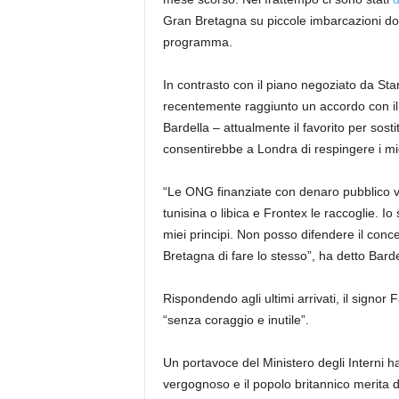
Gran Bretagna su piccole imbarcazioni dopo
programma.
In contrasto con il piano negoziato da Star
recentemente raggiunto un accordo con i
Bardella – attualmente il favorito per sost
consentirebbe a Londra di respingere i mig
“Le ONG finanziate con denaro pubblico v
tunisina o libica e Frontex le raccoglie. I
miei principi. Non posso difendere il conce
Bretagna di fare lo stesso”, ha detto Barde
Rispondendo agli ultimi arrivati, il sign
“senza coraggio e inutile”.
Un portavoce del Ministero degli Interni ha
vergognoso e il popolo britannico merita d