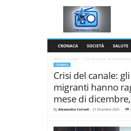
P
o
r
t
a
d
a
CRONACA
SOCIETÀ
SALUTE
E
s
Home
Cronaca
Crisi del canale: gli attraversamen
t
CRONACA
r
Crisi del canale: gl
e
l
migranti hanno ragg
a
mese di dicembre, 
By
Alessandra Corradi
-
21 Dicembre 2025