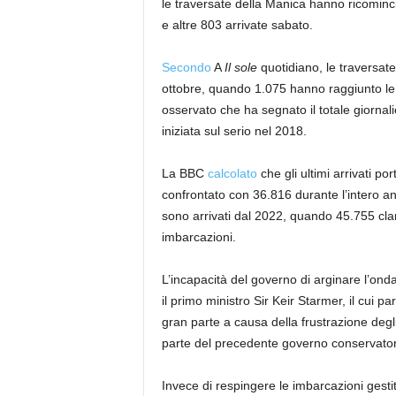
le traversate della Manica hanno ricominc
e altre 803 arrivate sabato.
Secondo
A
Il sole
quotidiano, le traversate 
ottobre, quando 1.075 hanno raggiunto le c
osservato che ha segnato il totale giornali
iniziata sul serio nel 2018.
La BBC
calcolato
che gli ultimi arrivati ​​
confrontato con 36.816 durante l’intero a
sono arrivati ​​dal 2022, quando 45.755 cl
imbarcazioni.
L’incapacità del governo di arginare l’onda
il primo ministro Sir Keir Starmer, il cui par
gran parte a causa della frustrazione degli
parte del precedente governo conservato
Invece di respingere le imbarcazioni gestite