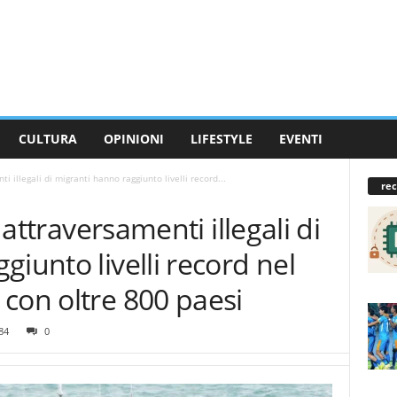
CULTURA
OPINIONI
LIFESTYLE
EVENTI
ti illegali di migranti hanno raggiunto livelli record...
rec
i attraversamenti illegali di
iunto livelli record nel
con oltre 800 paesi
84
0