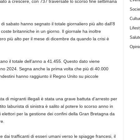
iato a crescere, con 737 traversate lo scorso fine settimana
Socie
Cultu
di sabato hanno segnato il totale giornaliero più alto dall’8
Lifest
oste britanniche in un giorno. Il giornale ha inoltre
Salut
ero più alto per il mese di dicembre da quando la crisi è
Opini
portano il totale dell’anno a 41.455. Questo dato viene
nno 2024. Segna anche la prima volta che più di 40.000
andestini hanno raggiunto il Regno Unito su piccole
ta di migranti illegali è stata una grave battuta d’arresto per
tito laburista di sinistra è salito al potere lo scorso anno in
 elettori per la gestione dei confini della Gran Bretagna da
re.
 dai trafficanti di esseri umani verso le spiagge francesi, il