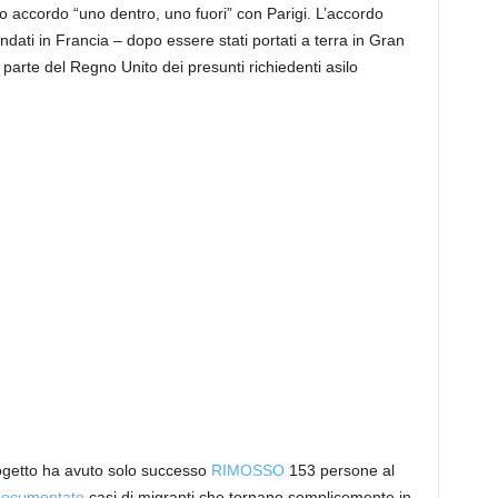
o accordo “uno dentro, uno fuori” con Parigi. L’accordo
andati in Francia – dopo essere stati portati a terra in Gran
parte del Regno Unito dei presunti richiedenti asilo
progetto ha avuto solo successo
RIMOSSO
153 persone al
documentato
casi di migranti che tornano semplicemente in