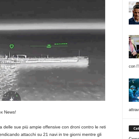
con l’
attrav
Fox News!
 delle sue più ampie offensive con droni contro le reti
Cat
ndicando attacchi su 21 navi in ​​tre giorni mentre gli
Cron