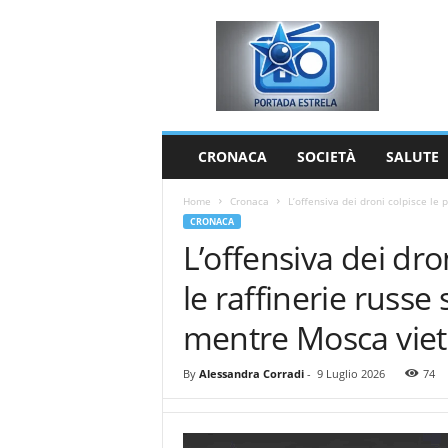
P
o
r
t
a
d
a
CRONACA
SOCIETÀ
SALUTE
E
s
Home
Cronaca
L’offensiva dei droni colpisce le p
t
CRONACA
r
L’offensiva dei dron
e
l
le raffinerie russe 
a
mentre Mosca vieta
By
Alessandra Corradi
-
9 Luglio 2026
74