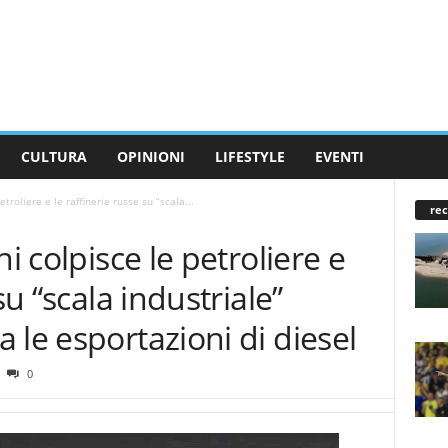
CULTURA
OPINIONI
LIFESTYLE
EVENTI
etroliere e le raffinerie russe su “scala...
rec
i colpisce le petroliere e
su “scala industriale”
 le esportazioni di diesel
0