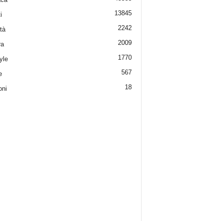
13845
i
2242
tà
2009
ra
1770
yle
567
e
18
oni