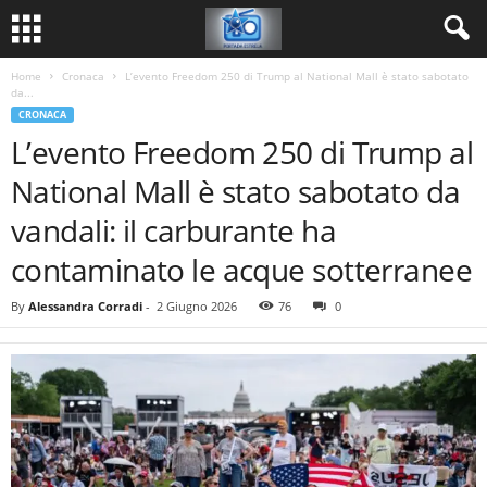
Home
Cronaca
L’evento Freedom 250 di Trump al National Mall è stato sabotato
da...
CRONACA
L’evento Freedom 250 di Trump al
National Mall è stato sabotato da
vandali: il carburante ha
contaminato le acque sotterranee
By
Alessandra Corradi
-
2 Giugno 2026
76
0