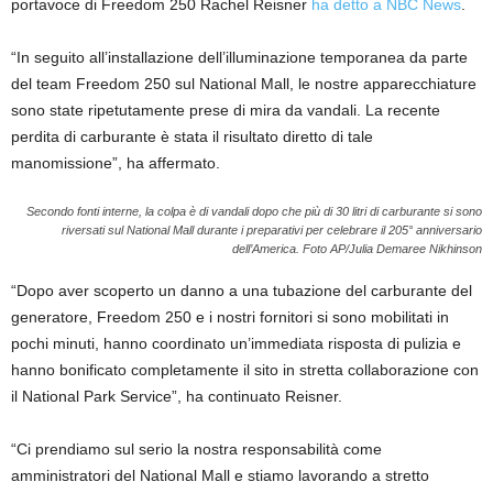
portavoce di Freedom 250 Rachel Reisner
ha detto a NBC News
.
“In seguito all’installazione dell’illuminazione temporanea da parte
del team Freedom 250 sul National Mall, le nostre apparecchiature
sono state ripetutamente prese di mira da vandali. La recente
perdita di carburante è stata il risultato diretto di tale
manomissione”, ha affermato.
Secondo fonti interne, la colpa è di vandali dopo che più di 30 litri di carburante si sono
riversati sul National Mall durante i preparativi per celebrare il 205° anniversario
dell’America.
Foto AP/Julia Demaree Nikhinson
“Dopo aver scoperto un danno a una tubazione del carburante del
generatore, Freedom 250 e i nostri fornitori si sono mobilitati in
pochi minuti, hanno coordinato un’immediata risposta di pulizia e
hanno bonificato completamente il sito in stretta collaborazione con
il National Park Service”, ha continuato Reisner.
“Ci prendiamo sul serio la nostra responsabilità come
amministratori del National Mall e stiamo lavorando a stretto