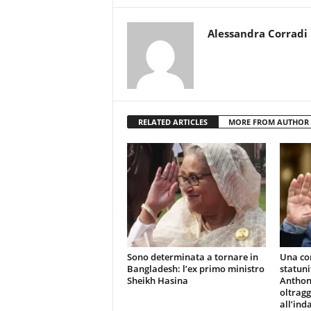
Alessandra Corradi
RELATED ARTICLES
MORE FROM AUTHOR
Sono determinata a tornare in
Una co
Bangladesh: l’ex primo ministro
statuni
Sheikh Hasina
Anthony
oltragg
all’ind