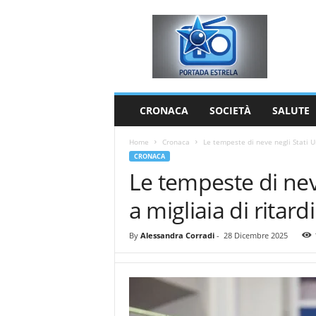
P
o
r
t
a
d
a
CRONACA
SOCIETÀ
SALUTE
E
s
Home
Cronaca
Le tempeste di neve negli Stati Uni
t
CRONACA
r
Le tempeste di nev
e
l
a migliaia di ritardi
a
By
Alessandra Corradi
-
28 Dicembre 2025