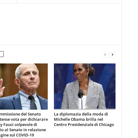
mmissione del Senato
La diplomazia della moda di
tense vota per dichiarare
Michelle Obama brilla nel
 Fauci colpevole di
Centro Presidenziale di Chicago
io al Senato in relazione
agine sul COVID-19