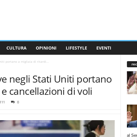
CULTURA
OPINIONI
LIFESTYLE
EVENTI
ti portano a migliaia di ritardi...
rec
e negli Stati Uniti portano
 e cancellazioni di voli
111
0
al Se