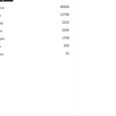
48494
aca
13799
i
2242
tà
2006
ra
1769
yle
550
e
16
oni