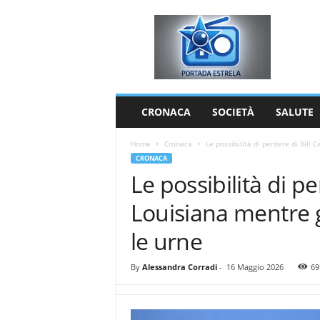
P
o
r
t
a
d
a
CRONACA
SOCIETÀ
SALUTE
E
s
Home
Cronaca
Le possibilità di perdere di Bill C
t
CRONACA
r
Le possibilità di pe
e
l
Louisiana mentre gl
a
le urne
By
Alessandra Corradi
-
16 Maggio 2026
69