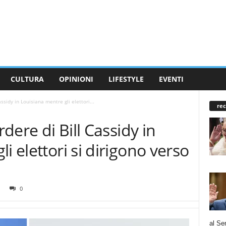
CULTURA
OPINIONI
LIFESTYLE
EVENTI
assidy in Louisiana mentre gli elettori...
rec
rdere di Bill Cassidy in
i elettori si dirigono verso
0
al Se