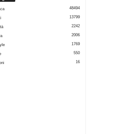
48494
aca
13799
i
2242
tà
2006
ra
1769
yle
550
e
16
oni