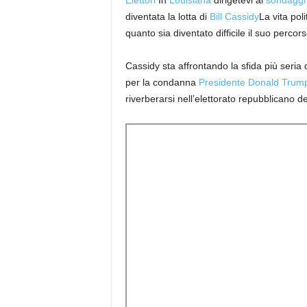
Elettori
In
Louisiana
dirigetevi al
sondaggi
diventata la lotta di
Bill Cassidy
La vita pol
quanto sia diventato difficile il suo percors
Cassidy sta affrontando la sfida più seria
per la condanna
Presidente
Donald Trum
riverberarsi nell’elettorato repubblicano d