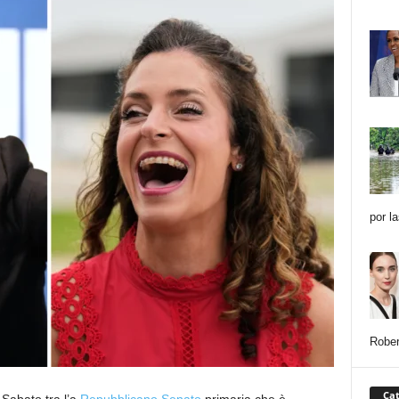
por l
Rober
Cat