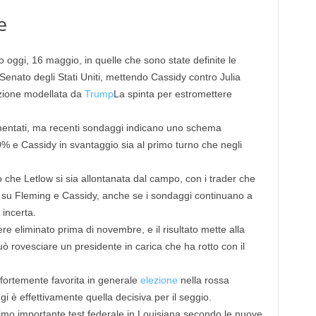
e
o oggi, 16 maggio, in quelle che sono state definite le
 Senato degli Stati Uniti, mettendo Cassidy contro Julia
zione modellata da
Trump
La spinta per estromettere
mmentati, ma recenti sondaggi indicano uno schema
% e Cassidy in svantaggio sia al primo turno che negli
 che Letlow si sia allontanata dal campo, con i trader che
su Fleming e Cassidy, anche se i sondaggi continuano a
incerta.
re eliminato prima di novembre, e il risultato mette alla
uò rovesciare un presidente in carica che ha rotto con il
fortemente favorita in generale
elezione
nella rossa
i è effettivamente quella decisiva per il seggio.
rimo importante test federale in Louisiana secondo le nuove