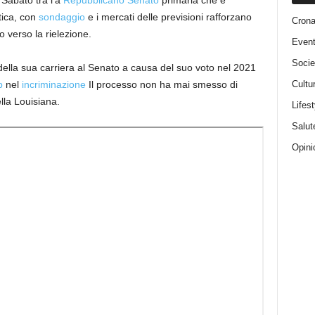
Sabato tra l’a
Repubblicano
Senato
primaria che è
itica, con
sondaggio
e i mercati delle previsioni rafforzano
Cron
o verso la rielezione.
Event
Socie
 della sua carriera al Senato a causa del suo voto nel 2021
Cultu
p
nel
incriminazione
Il processo non ha mai smesso di
ella Louisiana.
Lifest
Salut
Opini