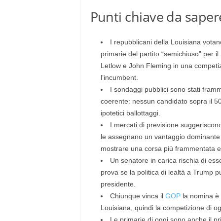
Punti chiave da saper
I repubblicani della Louisiana votan
primarie del partito “semichiuso” per il
Letlow e John Fleming in una competi
l’incumbent.
I sondaggi pubblici sono stati fra
coerente: nessun candidato sopra il 50
ipotetici ballottaggi.
I mercati di previsione suggeriscono
le assegnano un vantaggio dominante 
mostrare una corsa più frammentata e 
Un senatore in carica rischia di esse
prova se la politica di lealtà a Trump p
presidente.
Chiunque vinca il
GOP
la nomina è 
Louisiana, quindi la competizione di ogg
Le primarie di oggi sono anche il p