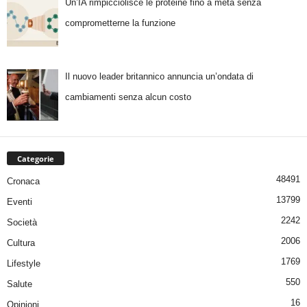
Un’IA rimpicciolisce le proteine fino a metà senza
comprometterne la funzione
Il nuovo leader britannico annuncia un’ondata di
cambiamenti senza alcun costo
Categorie
48491
Cronaca
13799
Eventi
2242
Società
2006
Cultura
1769
Lifestyle
550
Salute
16
Opinioni