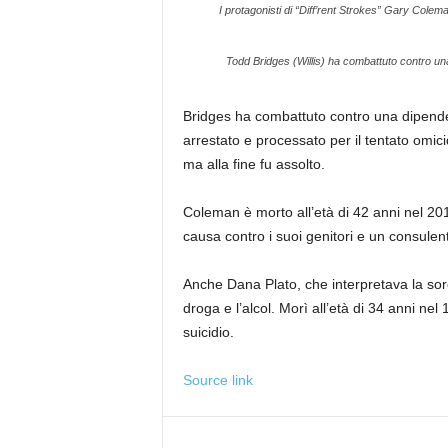
I protagonisti di “Diff’rent Strokes” Gary Colem
Todd Bridges (Willis) ha combattuto contro un
Bridges ha combattuto contro una dipend
arrestato e processato per il tentato omic
ma alla fine fu assolto.
Coleman è morto all’età di 42 anni nel 2
causa contro i suoi genitori e un consulen
Anche Dana Plato, che interpretava la sorel
droga e l’alcol. Morì all’età di 34 anni ne
suicidio.
Source link