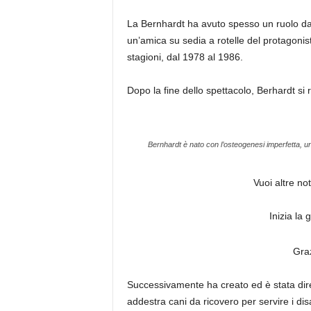
La Bernhardt ha avuto spesso un ruolo da gu
un’amica su sedia a rotelle del protagonis
stagioni, dal 1978 al 1986.
Dopo la fine dello spettacolo, Berhardt si ri
Bernhardt è nato con l’osteogenesi imperfetta, un
Vuoi altre no
Inizia la
Graz
Successivamente ha creato ed è stata dire
addestra cani da ricovero per servire i disa