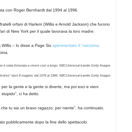
ta con Roger Bernhardt dal 1994 al 1996.
 fratelli orfani di Harlem (Willis e Arnold Jackson) che furono
ffari di New York per il quale lavorava la loro madre.
Willis – lo disse a Page Six
sperimentato il “razzismo
bina.
he è stata fortunata a vivere così a lungo.
NBCUniversal tramite Getty Images
 Strokes” durò 8 stagioni, dal 1978 al 1986.
NBCUniversal tramite Getty Images
per la gente e la gente si diverte, ma poi esci e vieni
 stupido”, ci ha detto.
 che tu sia un bravo ragazzo, per niente”, ha continuato.
tato pubblicamente dopo la fine dello spettacolo.