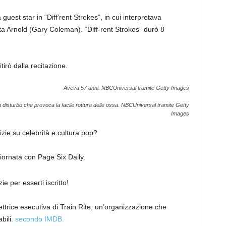
est star in “Diff’rent Strokes”, in cui interpretava
ta Arnold (Gary Coleman). “Diff-rent Strokes” durò 8
tirò dalla recitazione.
Aveva 57 anni.
NBCUniversal tramite Getty Images
 disturbo che provoca la facile rottura delle ossa.
NBCUniversal tramite Getty
Images
tizie su celebrità e cultura pop?
 giornata con Page Six Daily.
ie per esserti iscritto!
ttrice esecutiva di Train Rite, un’organizzazione che
bili.
secondo IMDB.