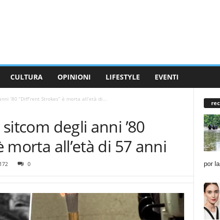
CULTURA
OPINIONI
LIFESTYLE
EVENTI
nni ’80 “Diff’rent Strokes” è morta all’età di...
rec
a sitcom degli anni ’80
è morta all’età di 57 anni
por l
172
0