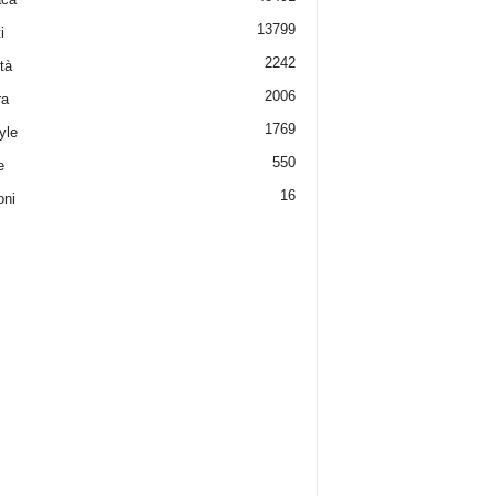
13799
i
2242
tà
2006
ra
1769
yle
550
e
16
oni