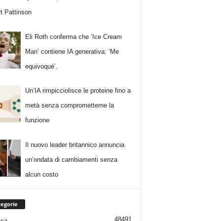
t Pattinson
Eli Roth conferma che ‘Ice Cream
Man’ contiene IA generativa: ‘Me
equivoqué’.
Un’IA rimpicciolisce le proteine fino a
metà senza comprometterne la
funzione
Il nuovo leader britannico annuncia
un’ondata di cambiamenti senza
alcun costo
egorie
48491
aca