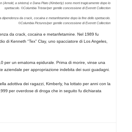
an (Arnold, a sinistra) e Dana Plato (Kimberly) sono morti tragicamente dopo lo
spettacolo.
©Columbia Tristar/per gentile concessione di Everett Collection
a dipendenza da crack, cocaina e metanfetamine dopo la fine dello spettacolo.
©Columbia Pictures/per gentile concessione di Everett Collection
enza da crack, cocaina e metanfetamine. Nel 1989 fu
idio di Kenneth “Tex” Clay, uno spacciatore di Los Angeles,
010 per un ematoma epidurale. Prima di morire, vinse una
te aziendale per appropriazione indebita dei suoi guadagni.
la adottiva dei ragazzi, Kimberly, ha lottato per anni con la
l 1999 per overdose di droga che in seguito fu dichiarata