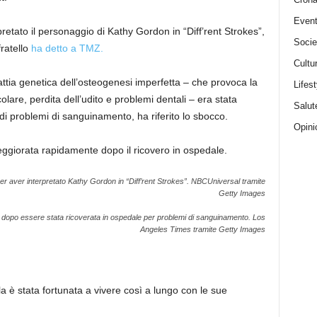
Event
retato il personaggio di Kathy Gordon in “Diff’rent Strokes”,
Socie
ratello
ha detto a TMZ.
Cultu
attia genetica dell’osteogenesi imperfetta – che provoca la
Lifest
olare, perdita dell’udito e problemi dentali – era stata
Salut
di problemi di sanguinamento, ha riferito lo sbocco.
Opini
eggiorata rapidamente dopo il ricovero in ospedale.
er aver interpretato Kathy Gordon in “Diff’rent Strokes”.
NBCUniversal tramite
Getty Images
 dopo essere stata ricoverata in ospedale per problemi di sanguinamento.
Los
Angeles Times tramite Getty Images
a è stata fortunata a vivere così a lungo con le sue