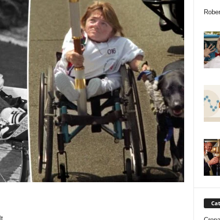
Rober
Cat
t.
Cron