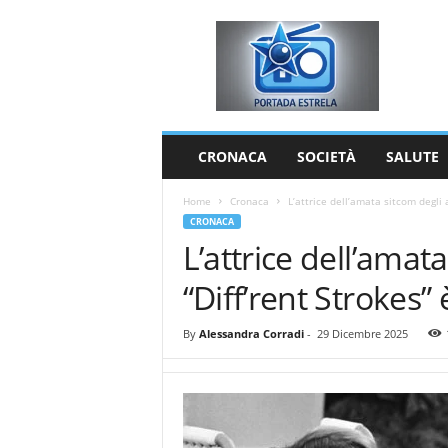
P
o
r
t
a
d
a
CRONACA
SOCIETÀ
SALUTE
E
s
Home
Cronaca
L’attrice dell’amata sitcom degli a
t
CRONACA
r
L’attrice dell’amat
e
l
“Diff’rent Strokes” 
a
By
Alessandra Corradi
-
29 Dicembre 2025