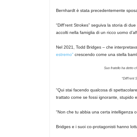
Bernhardt è stata precedentemente sposa
“Diff’rent Strokes” seguiva la storia di due
accolti nella famiglia di un ricco uomo d’a
Nel 2021, Todd Bridges – che interpretava 
estremo”
crescendo come una stella bam
Suo fratello ha detto c
“Diff’rent
“Qui stai facendo qualcosa di spettacolare 
trattato come se fossi ignorante, stupido e
“Non che tu abbia una certa intelligenza o
Bridges e i suoi co-protagonisti hanno lot