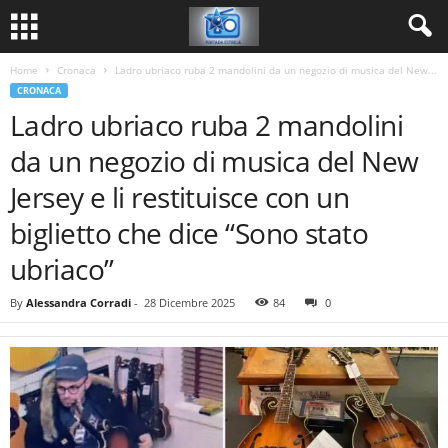
Home
Cronaca
Ladro ubriaco ruba 2 mandolini da un negozio di musica del New...
CRONACA
Ladro ubriaco ruba 2 mandolini
da un negozio di musica del New
Jersey e li restituisce con un
biglietto che dice “Sono stato
ubriaco”
By
Alessandra Corradi
-
28 Dicembre 2025
84
0