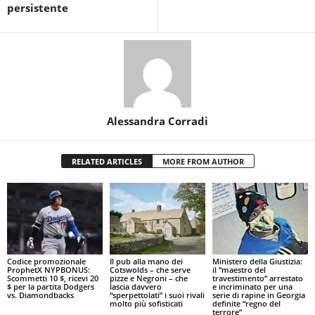
persistente
Alessandra Corradi
RELATED ARTICLES
MORE FROM AUTHOR
Codice promozionale
Il pub alla mano dei
Ministero della Giustizia:
ProphetX NYPBONUS:
Cotswolds – che serve
il “maestro del
Scommetti 10 $, ricevi 20
pizze e Negroni – che
travestimento” arrestato
$ per la partita Dodgers
lascia davvero
e incriminato per una
vs. Diamondbacks
“sperpettolati” i suoi rivali
serie di rapine in Georgia
molto più sofisticati
definite “regno del
terrore”