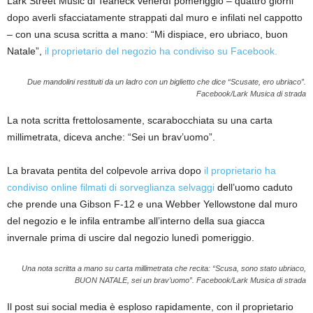
Lark Street Music di Teaneck venerdì pomeriggio – quattro giorni
dopo averli sfacciatamente strappati dal muro e infilati nel cappotto
– con una scusa scritta a mano: “Mi dispiace, ero ubriaco, buon
Natale”,
il proprietario del negozio ha condiviso su Facebook.
Due mandolini restituiti da un ladro con un biglietto che dice “Scusate, ero ubriaco”.
Facebook/Lark Musica di strada
La nota scritta frettolosamente, scarabocchiata su una carta
millimetrata, diceva anche: “Sei un brav’uomo”.
La bravata pentita del colpevole arriva dopo
il proprietario ha
condiviso online filmati di sorveglianza selvaggi
dell’uomo caduto
che prende una Gibson F-12 e una Webber Yellowstone dal muro
del negozio e le infila entrambe all’interno della sua giacca
invernale prima di uscire dal negozio lunedì pomeriggio.
Una nota scritta a mano su carta millimetrata che recita: “Scusa, sono stato ubriaco,
BUON NATALE, sei un brav’uomo”.
Facebook/Lark Musica di strada
Il post sui social media è esploso rapidamente, con il proprietario