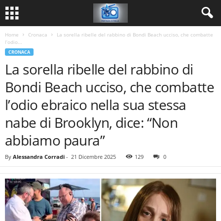
Home
Cronaca
La sorella ribelle del rabbino di Bondi Beach ucciso, che combatte
l’odio...
CRONACA
La sorella ribelle del rabbino di
Bondi Beach ucciso, che combatte
l’odio ebraico nella sua stessa
nabe di Brooklyn, dice: “Non
abbiamo paura”
By
Alessandra Corradi
-
21 Dicembre 2025
129
0