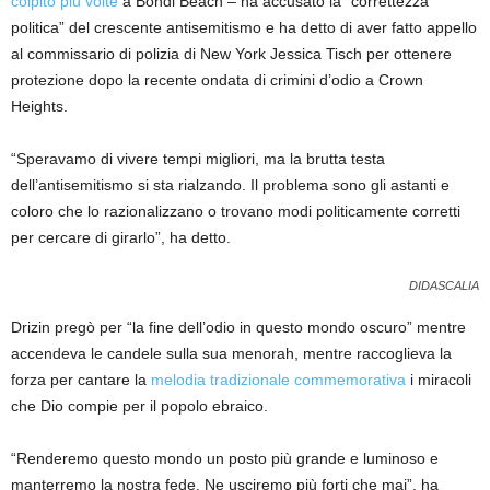
colpito più volte
a Bondi Beach – ha accusato la “correttezza
politica” del crescente antisemitismo e ha detto di aver fatto appello
al commissario di polizia di New York Jessica Tisch per ottenere
protezione dopo la recente ondata di crimini d’odio a Crown
Heights.
“Speravamo di vivere tempi migliori, ma la brutta testa
dell’antisemitismo si sta rialzando. Il problema sono gli astanti e
coloro che lo razionalizzano o trovano modi politicamente corretti
per cercare di girarlo”, ha detto.
DIDASCALIA
Drizin pregò per “la fine dell’odio in questo mondo oscuro” mentre
accendeva le candele sulla sua menorah, mentre raccoglieva la
forza per cantare la
melodia tradizionale commemorativa
i miracoli
che Dio compie per il popolo ebraico.
“Renderemo questo mondo un posto più grande e luminoso e
manterremo la nostra fede. Ne usciremo più forti che mai”, ha