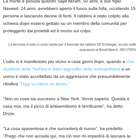
La morte è piovuta quando Sajid Akram, 50 anni, e suo figlio
Naveed, 24 anni, avrebbero aperto il fuoco sulla folla, uccidendo 15
persone e lasciando decine di feriti. Il rabbino è stato colpito alla
schiena dopo essersi gettato su un membro della comunità per
proteggerlo dai proiettili ed è morto sul colpo.
Le persone in lutto si sono riunite per il funerale del rabbino Eli Schlanger, ucciso nella
sparatoria di Bondi Beach.
REUTERS
L’odio si è manifestato più vicino a casa giorni dopo, quando a
Uno
studente della Yeshiva è stato aggredito nella metropolitana
e un
uomo è stato accoltellato da un aggressore che presumibilmente
ribolliva
“Oggi ucciderò un ebreo.”
“Non so cosa sia successo a New York. Vorrei saperlo. Questa è
casa mia, ma il picco di antisemitismo è terrificante”, ha detto
Drizin.
“La cosa spaventosa è che succederà di nuovo”, ha predetto.
“Prego che non accada qui, ma ciò non mi impedirà di lasciare la