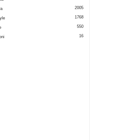
2005
ra
1768
yle
550
e
16
oni