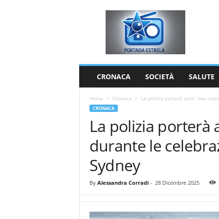
P
o
r
t
a
d
a
CRONACA
SOCIETÀ
SALUTE
E
s
Home
Cronaca
La polizia porterà armi “mai vist
t
CRONACA
r
La polizia porterà 
e
l
durante le celebr
a
Sydney
By
Alessandra Corradi
-
28 Dicembre 2025