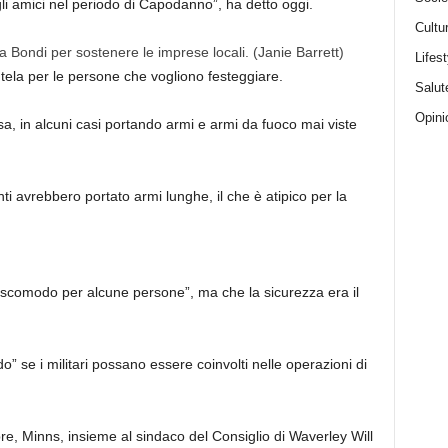
li amici nel periodo di Capodanno”, ha detto oggi.
Cultu
a Bondi per sostenere le imprese locali.
(Janie Barrett)
Lifest
tela per le persone che vogliono festeggiare.
Salut
Opini
a, in alcuni casi portando armi e armi da fuoco mai viste
 avrebbero portato armi lunghe, il che è atipico per la
“scomodo per alcune persone”, ma che la sicurezza era il
” se i militari possano essere coinvolti nelle operazioni di
bre, Minns, insieme al sindaco del Consiglio di Waverley Will