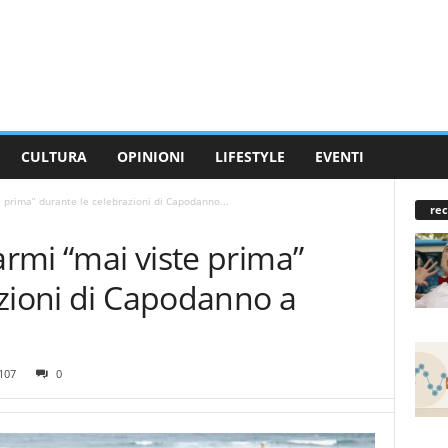
CULTURA
OPINIONI
LIFESTYLE
EVENTI
e prima” durante le celebrazioni di Capodanno...
rec
armi “mai viste prima”
azioni di Capodanno a
107
0