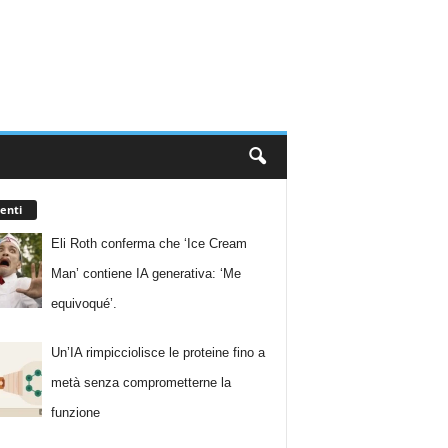
enti
Eli Roth conferma che ‘Ice Cream
Man’ contiene IA generativa: ‘Me
equivoqué’.
Un’IA rimpicciolisce le proteine fino a
metà senza comprometterne la
funzione