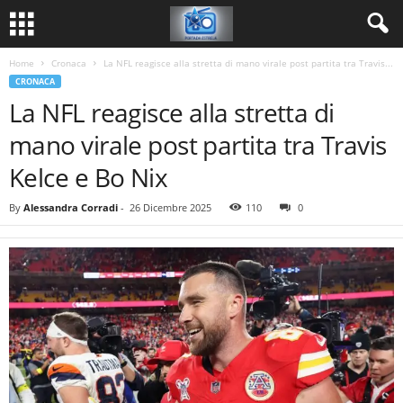
Home
Cronaca
La NFL reagisce alla stretta di mano virale post partita tra Travis...
CRONACA
La NFL reagisce alla stretta di
mano virale post partita tra Travis
Kelce e Bo Nix
By
Alessandra Corradi
-
26 Dicembre 2025
110
0