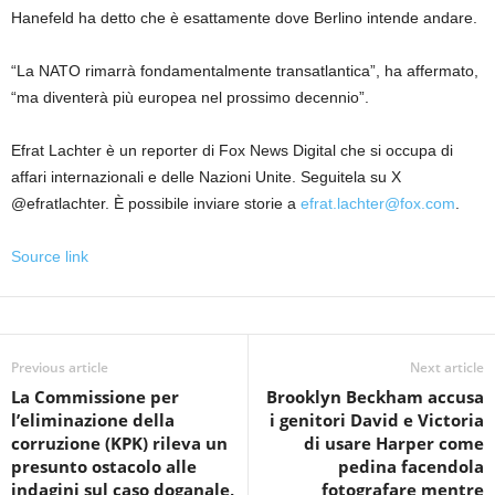
Hanefeld ha detto che è esattamente dove Berlino intende andare.
“La NATO rimarrà fondamentalmente transatlantica”, ha affermato,
“ma diventerà più europea nel prossimo decennio”.
Efrat Lachter è un reporter di Fox News Digital che si occupa di
affari internazionali e delle Nazioni Unite. Seguitela su X
@efratlachter. È possibile inviare storie a
efrat.lachter@fox.com
.
Source link
Previous article
Next article
La Commissione per
Brooklyn Beckham accusa
l’eliminazione della
i genitori David e Victoria
corruzione (KPK) rileva un
di usare Harper come
presunto ostacolo alle
pedina facendola
indagini sul caso doganale,
fotografare mentre