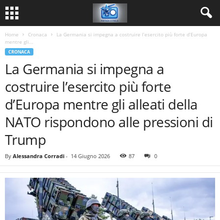
Home
Cronaca
La Germania si impegna a costruire l’esercito più forte d’Europa
mentre gli...
CRONACA
La Germania si impegna a
costruire l’esercito più forte
d’Europa mentre gli alleati della
NATO rispondono alle pressioni di
Trump
By
Alessandra Corradi
-
14 Giugno 2026
87
0