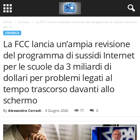
Home
Cronaca
La FCC lancia un’ampia revisione del programma di sussidi Internet
per le...
CRONACA
La FCC lancia un’ampia revisione
del programma di sussidi Internet
per le scuole da 3 miliardi di
dollari per problemi legati al
tempo trascorso davanti allo
schermo
By
Alessandra Corradi
-
4 Giugno 2026
77
0