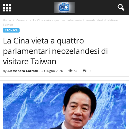
Home
Cronaca
La Cina vieta a quattro parlamentari neozelandesi di visitare
Taiwan
CRONACA
La Cina vieta a quattro
parlamentari neozelandesi di
visitare Taiwan
By
Alessandra Corradi
-
4 Giugno 2026
84
0