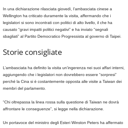
In una dichiarazione rilasciata giovedì, l’ambasciata cinese a
Wellington ha criticato duramente la visita, affermando che i
legislatori si sono incontrati con politici di alto livello, il che ha
causato “gravi impatti politici negativi” e ha inviato “segnali
sbagliati” al Partito Democratico Progressista al governo di Taipei.
Storie consigliate
elenco
fine
L’ambasciata ha definito la visita un’ingerenza nei suoi affari interni,
di
dell’elenco
aggiungendo che i legislatori non dovrebbero essere “sorpresi”
4
perché la Cina si è costantemente opposta alle visite a Taiwan dei
elementi
membri del parlamento.
“Chi oltrepassa la linea rossa sulla questione di Taiwan ne dovrà
affrontare le conseguenze”, si legge nella dichiarazione.
Un portavoce del ministro degli Esteri Winston Peters ha affermato