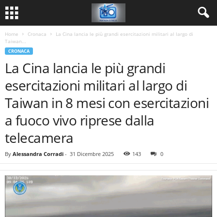
Home
Cronaca
La Cina lancia le più grandi esercitazioni militari al largo di
Taiwan...
CRONACA
La Cina lancia le più grandi
esercitazioni militari al largo di
Taiwan in 8 mesi con esercitazioni
a fuoco vivo riprese dalla
telecamera
By
Alessandra Corradi
-
31 Dicembre 2025
143
0