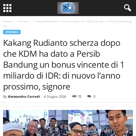
Home
Cronaca
Kakang Rudianto scherza dopo che KDM ha dato a Persib Bandung
un...
CRONACA
Kakang Rudianto scherza dopo
che KDM ha dato a Persib
Bandung un bonus vincente di 1
miliardo di IDR: di nuovo l’anno
prossimo, signore
By
Alessandra Corradi
-
4 Giugno 2026
70
0