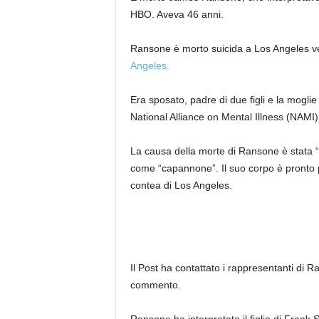
HBO. Aveva 46 anni.
Ransone è morto suicida a Los Angeles v
Angeles.
Era sposato, padre di due figli e la mogli
National Alliance on Mental Illness (NAMI) 
La causa della morte di Ransone è stata “i
come “capannone”. Il suo corpo è pronto per
contea di Los Angeles.
Il Post ha contattato i rappresentanti di 
commento.
Ransone ha interpretato il figlio di Frank 