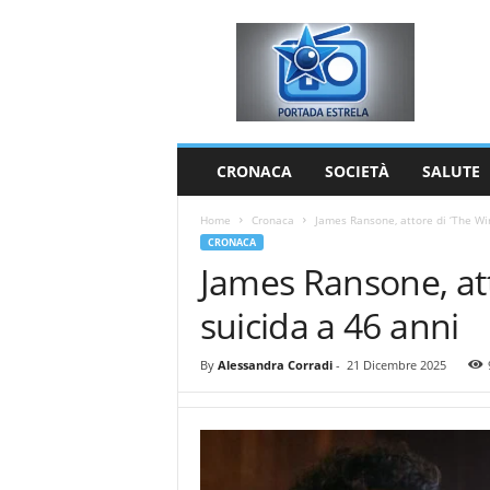
P
o
r
t
a
d
a
CRONACA
SOCIETÀ
SALUTE
E
s
Home
Cronaca
James Ransone, attore di ‘The Wir
t
CRONACA
r
James Ransone, att
e
l
suicida a 46 anni
a
By
Alessandra Corradi
-
21 Dicembre 2025