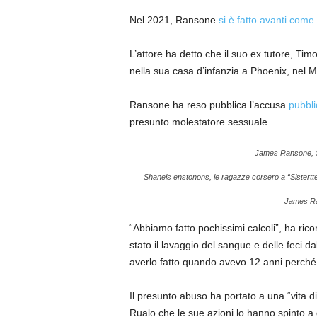
Nel 2021, Ransone
si è fatto avanti come
L’attore ha detto che il suo ex tutore, T
nella sua casa d’infanzia a Phoenix, nel M
Ransone ha reso pubblica l’accusa
pubbl
presunto molestatore sessuale.
James Ransone, S
Shanels enstonons, le ragazze corsero a “Sistertter
James Ra
“Abbiamo fatto pochissimi calcoli”, ha rico
stato il lavaggio del sangue e delle feci d
averlo fatto quando avevo 12 anni perché
Il presunto abuso ha portato a una “vita 
Rualo che le sue azioni lo hanno spinto a