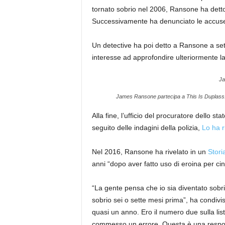
tornato sobrio nel 2006, Ransone ha detto 
Successivamente ha denunciato le accuse a
Un detective ha poi detto a Ransone a set
interesse ad approfondire ulteriormente l
Ja
James Ransone partecipa a This Is Duplass:
Alla fine, l’ufficio del procuratore dello s
seguito delle indagini della polizia,
Lo ha r
Nel 2016, Ransone ha rivelato in un
Storia
anni “dopo aver fatto uso di eroina per ci
“La gente pensa che io sia diventato sobri
sobrio sei o sette mesi prima”, ha condivis
quasi un anno. Ero il numero due sulla li
commesso un errore. Questa è una respon