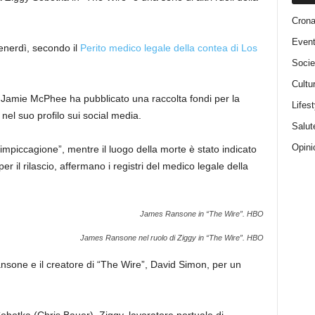
Cron
Event
enerdì, secondo il
Perito medico legale della contea di Los
Socie
Cultu
e Jamie McPhee ha pubblicato una raccolta fondi per la
Lifest
nel suo profilo sui social media.
Salut
Opini
mpiccagione”, mentre il luogo della morte è stato indicato
 il rilascio, affermano i registri del medico legale della
James Ransone in “The Wire”.
HBO
James Ransone nel ruolo di Ziggy in “The Wire”.
HBO
Ransone e il creatore di “The Wire”, David Simon, per un
Sobotka (Chris Bauer), Ziggy, lavoratore portuale di