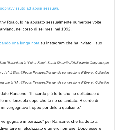
 sopravvissuto ad abusi sessuali.
imothy Rualo, lo ha abusato sessualmente numerose volte
aryland, nel corso di sei mesi nel 1992.
icando una lunga nota
su Instagram che ha inviato il suo
am Richardson in “Poker Face”.
Sarah Shatz/PAVONE tramite Getty Images
y I’s” di Slex.
©Focus Features/Per gentile concessione di Everett Collection
nsone in “Mr.
©Focus Features/Per gentile concessione di Everett Collection
rdato Ransone. “Il ricordo più forte che ho dell’abuso è
alle mie lenzuola dopo che te ne sei andato. Ricordo di
 mi vergognavo troppo per dirlo a qualcuno.”
di vergogna e imbarazzo” per Ransone, che ha detto a
 diventare un alcolizzato e un eroinomane. Dopo essere