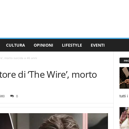
CULTURA
OPINIONI
LIFESTYLE
EVENTI
e’, morto suicida a 46 anni
rec
ore di ‘The Wire’, morto
tutti 
980
0