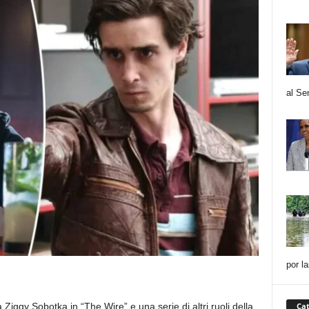
al Se
por l
ggy Sobotka in “The Wire” e una serie di altri ruoli della
Cat