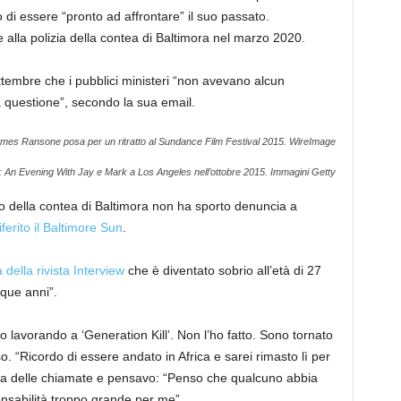
di essere “pronto ad affrontare” il suo passato.
lla polizia della contea di Baltimora nel marzo 2020.
tembre che i pubblici ministeri “non avevano alcun
a questione”, secondo la sua email.
mes Ransone posa per un ritratto al Sundance Film Festival 2015.
WireImage
 An Evening With Jay e Mark a Los Angeles nell’ottobre 2015.
Immagini Getty
tato della contea di Baltimora non ha sporto denuncia a
iferito il Baltimore Sun
.
 della rivista Interview
che è diventato sobrio all’età di 27
nque anni”.
o lavorando a ‘Generation Kill’. Non l’ho fatto. Sono tornato
o. “Ricordo di essere andato in Africa e sarei rimasto lì per
sta delle chiamate e pensavo: “Penso che qualcuno abbia
sabilità troppo grande per me”.