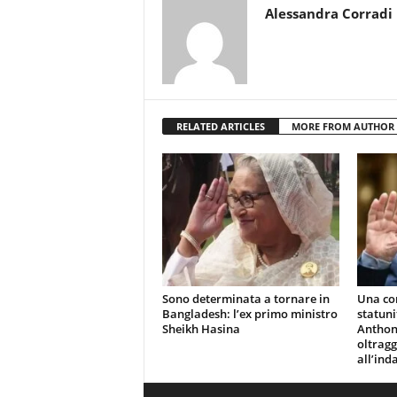
Alessandra Corradi
RELATED ARTICLES
MORE FROM AUTHOR
Sono determinata a tornare in
Una co
Bangladesh: l’ex primo ministro
statuni
Sheikh Hasina
Anthony
oltragg
all’ind