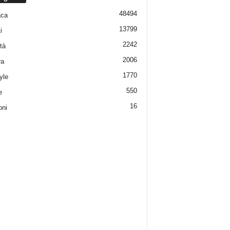
48494
aca
13799
i
2242
tà
2006
ra
1770
yle
550
e
16
oni