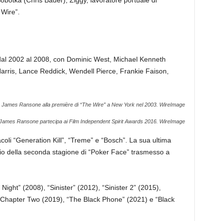
 Wire”.
.
dal 2002 al 2008, con Dominic West, Michael Kenneth
arris, Lance Reddick, Wendell Pierce, Frankie Faison,
James Ransone alla première di “The Wire” a New York nel 2003.
WireImage
James Ransone partecipa ai Film Independent Spirit Awards 2016.
WireImage
oli “Generation Kill”, “Treme” e “Bosch”. La sua ultima
odio della seconda stagione di “Poker Face” trasmesso a
ight” (2008), “Sinister” (2012), “Sinister 2” (2015),
It Chapter Two (2019), “The Black Phone” (2021) e “Black