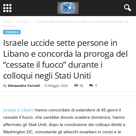
Home
Cronaca
Israele uccide sette persone in Libano e concorda la proroga del
“cessate...
CRONACA
Israele uccide sette persone in
Libano e concorda la proroga del
“cessate il fuoco” durante i
colloqui negli Stati Uniti
By
Alessandra Corradi
-
16 Maggio 2026
56
0
Israele e Libano
hanno concordato di estendere di 45 giorni il
cessate il fuoco, che sarebbe dovuto scadere domenica, hanno
affermato gli Stati Uniti, dopo la conclusione dei colloqui diretti a
Washington DC, nonostante gli attacchi israeliani in corso e le