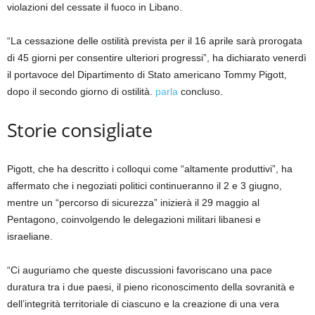
violazioni del cessate il fuoco in Libano.
“La cessazione delle ostilità prevista per il 16 aprile sarà prorogata
di 45 giorni per consentire ulteriori progressi”, ha dichiarato venerdì
il portavoce del Dipartimento di Stato americano Tommy Pigott,
dopo il secondo giorno di ostilità.
parla
concluso.
Storie consigliate
elenco
fine
Pigott, che ha descritto i colloqui come “altamente produttivi”, ha
di
dell’elenco
affermato che i negoziati politici continueranno il 2 e 3 giugno,
3
mentre un “percorso di sicurezza” inizierà il 29 maggio al
elementi
Pentagono, coinvolgendo le delegazioni militari libanesi e
israeliane.
“Ci auguriamo che queste discussioni favoriscano una pace
duratura tra i due paesi, il pieno riconoscimento della sovranità e
dell’integrità territoriale di ciascuno e la creazione di una vera