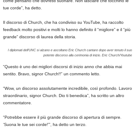
come pensano che dovresti suonare. Non lasciare che tocchino le
tue corde”, ha detto.
Il discorso di Church, che ha condiviso su YouTube, ha raccolto
feedback molto positivi e molti lo hanno definito il “migliore” e il “più
grande” discorso di laurea della storia.
I diplomati dell’UNC si alzano e ascoltano Eric Church cantare dopo aver tenuto il suo
potente discorso alla cerimonia di inizio.
Eric Church/Youtube
“Questo è uno dei migliori discorsi di inizio anno che abbia mai
sentito. Bravo, signor Church!!” un commento letto.
“Wow, un discorso assolutamente incredibile, così profondo. Lavoro
straordinario, signor Church. Dio ti benedica”, ha scritto un altro
commentatore.
“Potrebbe essere il più grande discorso di apertura di sempre.
‘Suona le tue sei corde!'”, ha detto un terzo.