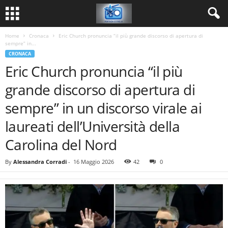
Home
Cronaca
Eric Church pronuncia “il più grande discorso di apertura di
sempre” in...
CRONACA
Eric Church pronuncia “il più
grande discorso di apertura di
sempre” in un discorso virale ai
laureati dell’Università della
Carolina del Nord
By
Alessandra Corradi
-
16 Maggio 2026
42
0