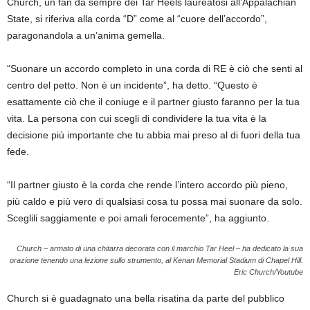
Church, un fan da sempre dei Tar Heels laureatosi all’Appalachian
State, si riferiva alla corda “D” come al “cuore dell’accordo”,
paragonandola a un’anima gemella.
“Suonare un accordo completo in una corda di RE è ciò che senti al
centro del petto. Non è un incidente”, ha detto. “Questo è
esattamente ciò che il coniuge e il partner giusto faranno per la tua
vita. La persona con cui scegli di condividere la tua vita è la
decisione più importante che tu abbia mai preso al di fuori della tua
fede.
“Il partner giusto è la corda che rende l’intero accordo più pieno,
più caldo e più vero di qualsiasi cosa tu possa mai suonare da solo.
Sceglili saggiamente e poi amali ferocemente”, ha aggiunto.
Church – armato di una chitarra decorata con il marchio Tar Heel – ha dedicato la sua
orazione tenendo una lezione sullo strumento, al Kenan Memorial Stadium di Chapel Hill.
Eric Church/Youtube
Church si è guadagnato una bella risatina da parte del pubblico