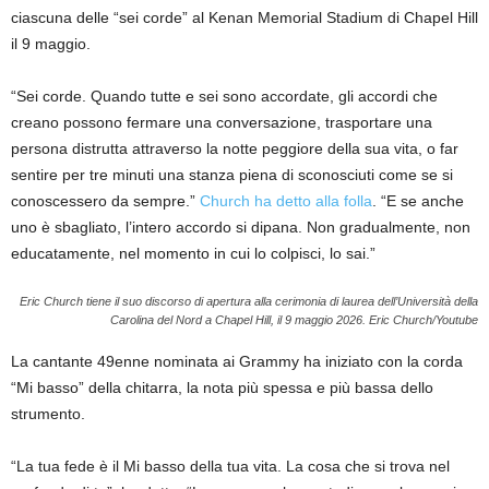
ciascuna delle “sei corde” al Kenan Memorial Stadium di Chapel Hill
il 9 maggio.
“Sei corde. Quando tutte e sei sono accordate, gli accordi che
creano possono fermare una conversazione, trasportare una
persona distrutta attraverso la notte peggiore della sua vita, o far
sentire per tre minuti una stanza piena di sconosciuti come se si
conoscessero da sempre.”
Church ha detto alla folla
. “E se anche
uno è sbagliato, l’intero accordo si dipana. Non gradualmente, non
educatamente, nel momento in cui lo colpisci, lo sai.”
Eric Church tiene il suo discorso di apertura alla cerimonia di laurea dell’Università della
Carolina del Nord a Chapel Hill, il 9 maggio 2026.
Eric Church/Youtube
La cantante 49enne nominata ai Grammy ha iniziato con la corda
“Mi basso” della chitarra, la nota più spessa e più bassa dello
strumento.
“La tua fede è il Mi basso della tua vita. La cosa che si trova nel