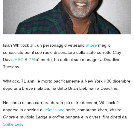
Isiah Whitlock Jr., un personaggio veterano
attore
meglio
conosciuto per il suo ruolo di senatore dello stato corrotto Clay
Davis
HBO
‘S
Il filo
è morto, ha detto il suo manager a Deadline
Tuesday.
Whitlock, 71 anni, è morto pacificamente a New York il 30 dicembre
dopo una breve malattia, ha detto Brian Liebman a Deadline.
Nel corso di una carriera durata più di tre decenni, Whitlock è
apparso in dozzine di
televisione
serie, compreso
Veep
,
Vostro
Onore
e multiplo
Legge e ordine
puntate e in diversi film diretti da
Spike Lee
.