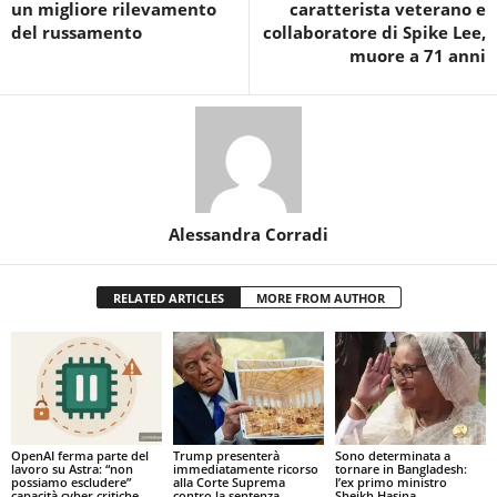
un migliore rilevamento
caratterista veterano e
del russamento
collaboratore di Spike Lee,
muore a 71 anni
Alessandra Corradi
RELATED ARTICLES
MORE FROM AUTHOR
OpenAI ferma parte del
Trump presenterà
Sono determinata a
lavoro su Astra: “non
immediatamente ricorso
tornare in Bangladesh:
possiamo escludere”
alla Corte Suprema
l’ex primo ministro
capacità cyber critiche
contro la sentenza
Sheikh Hasina