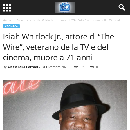
Home
Cronaca
Isiah Whitlock Jr., attore di “The Wire”, veterano della TV e del...
CRONACA
Isiah Whitlock Jr., attore di “The
Wire”, veterano della TV e del
cinema, muore a 71 anni
By
Alessandra Corradi
-
31 Dicembre 2025
178
0