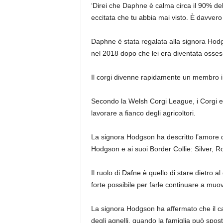
‘Direi che Daphne è calma circa il 90% del
eccitata che tu abbia mai visto. È davver
Daphne è stata regalata alla signora Hodg
nel 2018 dopo che lei era diventata osses
Il corgi divenne rapidamente un membro in
Secondo la Welsh Corgi League, i Corgi er
lavorare a fianco degli agricoltori.
La signora Hodgson ha descritto l’amore 
Hodgson e ai suoi Border Collie: Silver, R
Il ruolo di Dafne è quello di stare dietro
forte possibile per farle continuare a muov
La signora Hodgson ha affermato che il ca
degli agnelli, quando la famiglia può spost