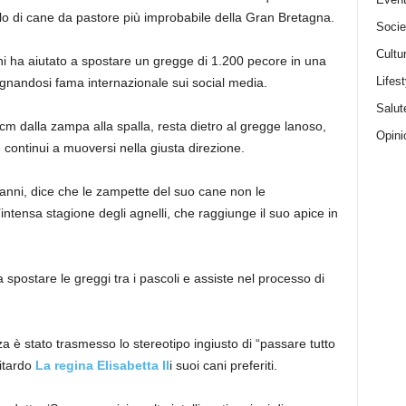
titolo di cane da pastore più improbabile della Gran Bretagna.
Socie
Cultu
ni ha aiutato a spostare un gregge di 1.200 pecore in una
Lifest
gnandosi fama internazionale sui social media.
Salut
m dalla zampa alla spalla, resta dietro al gregge lanoso,
Opini
ontinui a muoversi nella giusta direzione.
anni, dice che le zampette del suo cane non le
tensa stagione degli agnelli, che raggiunge il suo apice in
 spostare le greggi tra i pascoli e assiste nel processo di
 è stato trasmesso lo stereotipo ingiusto di “passare tutto
ritardo
La regina Elisabetta II
i suoi cani preferiti.