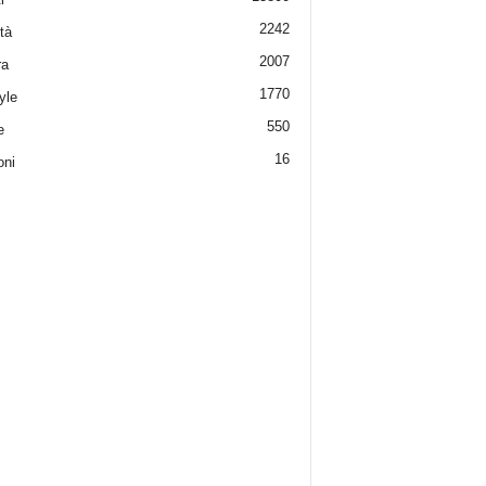
2242
tà
2007
ra
1770
yle
550
e
16
oni