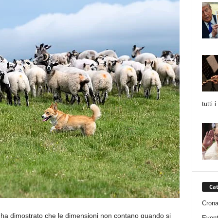
tutti 
Cat
Cron
a ha dimostrato che le dimensioni non contano quando si
Event