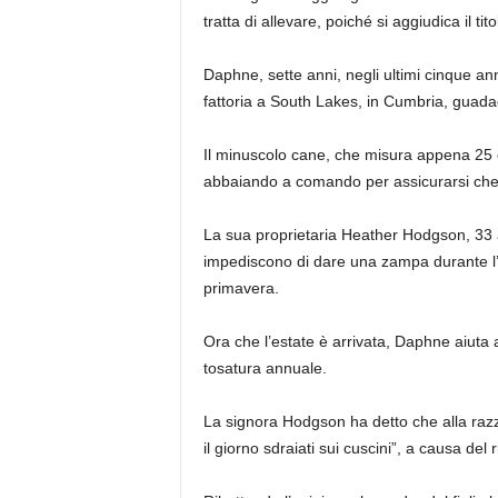
tratta di allevare, poiché si aggiudica il 
Daphne, sette anni, negli ultimi cinque an
fattoria a South Lakes, in Cumbria, guada
Il minuscolo cane, che misura appena 25 c
abbaiando a comando per assicurarsi che c
La sua proprietaria Heather Hodgson, 33 
impediscono di dare una zampa durante l’in
primavera.
Ora che l’estate è arrivata, Daphne aiuta a
tosatura annuale.
La signora Hodgson ha detto che alla razza
il giorno sdraiati sui cuscini”, a causa del 