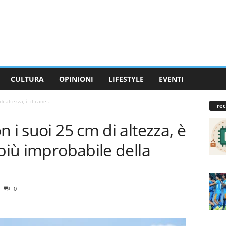
CULTURA
OPINIONI
LIFESTYLE
EVENTI
 altezza, è il cane...
rec
 i suoi 25 cm di altezza, è
 più improbabile della
0