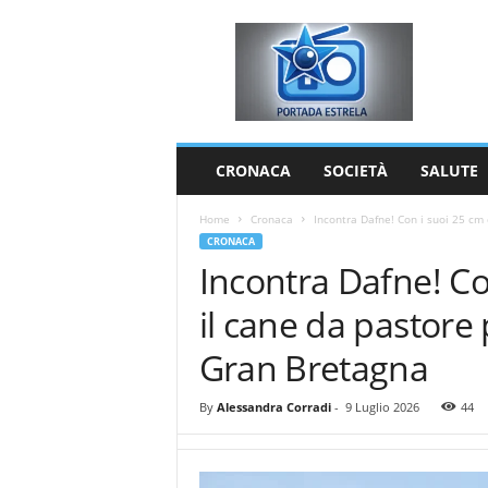
P
o
r
t
a
d
a
CRONACA
SOCIETÀ
SALUTE
E
s
Home
Cronaca
Incontra Dafne! Con i suoi 25 cm di
t
CRONACA
r
Incontra Dafne! Con
e
l
il cane da pastore
a
Gran Bretagna
By
Alessandra Corradi
-
9 Luglio 2026
44