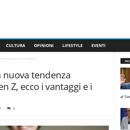
CULTURA
OPINIONI
LIFESTYLE
EVENTI
a finanziaria tra la Gen Z,...
rec
na nuova tendenza
en Z, ecco i vantaggi e i
al Se
1
0