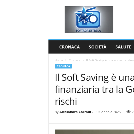
P
o
r
t
a
d
a
CRONACA
SOCIETÀ
SALUTE
E
s
Home
Cronaca
Il Soft Saving è una nuova tendenz
t
CRONACA
r
Il Soft Saving è u
e
l
finanziaria tra la G
a
rischi
By
Alessandra Corradi
-
10 Gennaio 2026
7