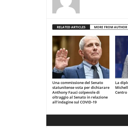
RELATED ARTICLES
MORE FROM AUTHOR
Una commissione del Senato
La dip
statunitense vota per dichiarare
Michell
Anthony Fauci colpevole di
Centro 
oltraggio al Senato in relazione
all’indagine sul COVID-19