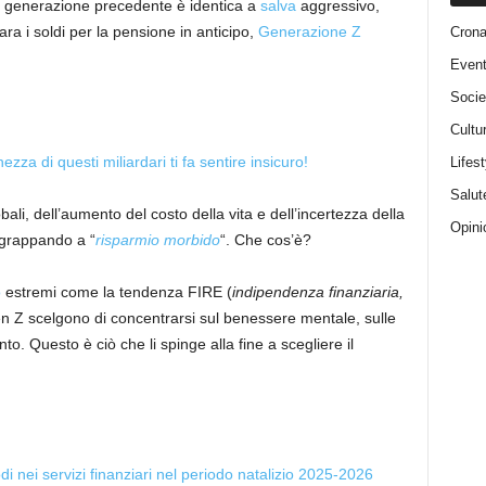
a generazione precedente è identica a
salva
aggressivo,
ra i soldi per la pensione in anticipo,
Generazione Z
Cron
Event
Socie
Cultu
ezza di questi miliardari ti fa sentire insicuro!
Lifest
Salut
li, dell’aumento del costo della vita e dell’incertezza della
Opini
ggrappando a “
risparmio morbido
“. Che cos’è?
o
estremi come la tendenza FIRE (
indipendenza finanziaria,
Gen Z scelgono di concentrarsi sul benessere mentale, sulle
o. Questo è ciò che li spinge alla fine a scegliere il
i nei servizi finanziari nel periodo natalizio 2025-2026