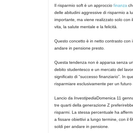
Il risparmio soft è un approccio
finanza
che
delle abitudini aggressive di risparmio a lu
importante, ma viene realizzato solo con i
vita, la salute mentale e la felicità.
Questo concetto è in netto contrasto con il
andare in pensione presto.
Questa tendenza non è apparsa senza una 
debito studentesco e un mercato del lavoro 
significato di “successo finanziario”. In q
risparmiare esclusivamente per un futuro
Lancio da
Investipedia
Domenica 11 gennai
tre quarti della generazione Z preferirebber
risparmi. La stessa percentuale ha afferma
a fissare obiettivi a lungo termine, con 
soldi per andare in pensione.