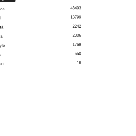
48493
aca
13799
i
2242
tà
2006
ra
1769
yle
550
e
16
oni