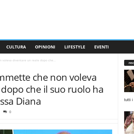
CULTURA
OPINIONI
LIFESTYLE
EVENTI
n voleva diventare un reale dopo che...
rec
ammette che non voleva
 dopo che il suo ruolo ha
essa Diana
tutti 
0