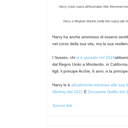
Harry (visto sopra all’Australian War Memorial merc
Harry e Meghan Markle (nella foto sopra alla S
Harry ha anche ammesso di essersi sentit
nel corso della sua vita, ma la sua resilien
I Sussex, chi
si è sposato nel 2018
abbando
dal Regno Unito a Montecito, in Californi
figli: il principe Archie, 6 anni, e la princip
Harry lo è
attualmente estraneo alla sua f
Winfrey del 2021
E
Docuserie Netflix del
Source link