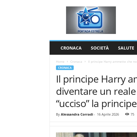
P
o
r
t
a
d
a
CRONACA
SOCIETÀ
SALUTE
E
s
Home
Cronaca
Il principe Harry ammette che no
t
CRONACA
r
Il principe Harry 
e
l
diventare un reale
a
“ucciso” la princip
By
Alessandra Corradi
-
16 Aprile 2026
75