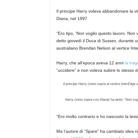
Il principe Harry voleva abbandonare la vi
Diana, nel 1997.
“Ero tipo, ‘Non voglio questo lavoro. Non 
detto giovedì il Duca di Sussex, durante u
australiano Brendan Nelson al vertice In
Harry, che all’epoca aveva 12 anni
la trag
“uccidere” e non voleva subire lo stesso d
Il principe Harry (visto sopra al vertice InterEdge d
Harry (visto sopra con Diana) ha detto: “Non vog
“Ero molto contrario e ho nascosto la testa
Ma l’autore di “Spare” ha cambiato idea r