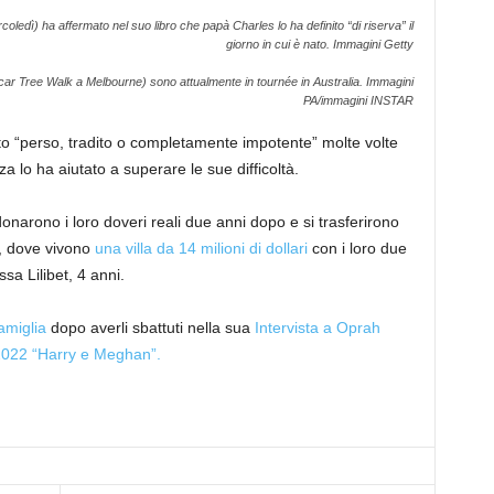
oledì) ha affermato nel suo libro che papà Charles lo ha definito “di riserva” il
giorno in cui è nato.
Immagini Getty
car Tree Walk a Melbourne) sono attualmente in tournée in Australia.
Immagini
PA/immagini INSTAR
o “perso, tradito o completamente impotente” molte volte
za lo ha aiutato a superare le sue difficoltà.
narono i loro doveri reali due anni dopo e si trasferirono
a, dove vivono
una villa da 14 milioni di dollari
con i loro due
essa Lilibet, 4 anni.
amiglia
dopo averli sbattuti nella sua
Intervista a Oprah
 2022 “Harry e Meghan”.