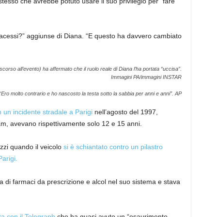
tesso che avrebbe potuto usare il suo privilegio per “fare
facessi?” aggiunse di Diana. “E questo ha davvero cambiato
scorso all’evento) ha affermato che il ruolo reale di Diana l’ha portata “uccisa”.
Immagini PA/immagini INSTAR
“Ero molto contrario e ho nascosto la testa sotto la sabbia per anni e anni”.
AP
 un incidente stradale a Parigi
nell’agosto del 1997,
lliam, avevano rispettivamente solo 12 e 15 anni.
zzi quando il veicolo
si è schiantato contro un pilastro
Parigi.
 di farmaci da prescrizione e alcol nel suo sistema e stava
ta con il Telegraph
che ha quasi avuto un “esaurimento