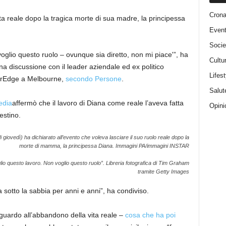
Cron
ta reale dopo la tragica morte di sua madre, la principessa
Event
Socie
voglio questo ruolo – ovunque sia diretto, non mi piace'”, ha
Cultu
na discussione con il leader aziendale ed ex politico
Lifest
terEdge a Melbourne,
secondo Persone
.
Salut
edia
affermò che il lavoro di Diana come reale l’aveva fatta
Opini
estino.
i giovedì) ha dichiarato all’evento che voleva lasciare il suo ruolo reale dopo la
morte di mamma, la principessa Diana.
Immagini PA/immagini INSTAR
lio questo lavoro. Non voglio questo ruolo”.
Libreria fotografica di Tim Graham
tramite Getty Images
 sotto la sabbia per anni e anni”, ha condiviso.
iguardo all’abbandono della vita reale –
cosa che ha poi