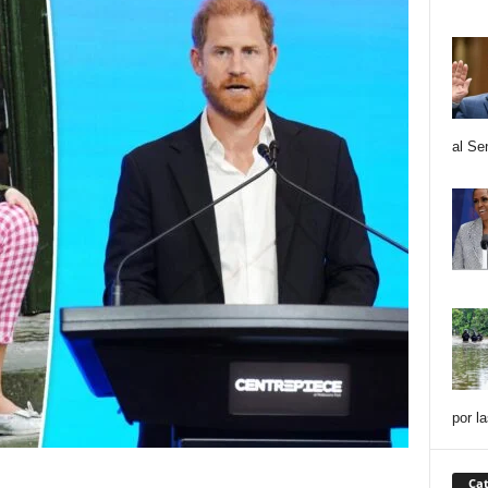
al Se
por l
Cat