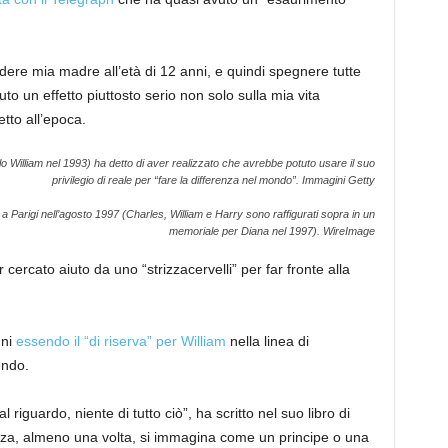
ere mia madre all’età di 12 anni, e quindi spegnere tutte
to un effetto piuttosto serio non solo sulla mia vita
tto all’epoca.
llo William nel 1993) ha detto di aver realizzato che avrebbe potuto usare il suo
privilegio di reale per “fare la differenza nel mondo”.
Immagini Getty
a Parigi nell’agosto 1997 (Charles, William e Harry sono raffigurati sopra in un
memoriale per Diana nel 1997).
WireImage
cercato aiuto da uno “strizzacervelli” per far fronte alla
nni
essendo il “di riserva” per William
nella linea di
endo.
 riguardo, niente di tutto ciò”, ha scritto nel suo libro di
za, almeno una volta, si immagina come un principe o una