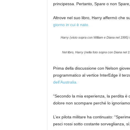
principessa. Pertanto, Spare o non Spare,
Altrove nel suo libro, Harry affermò che suo
giorno in cui è nato.
Harry (visto sopra con William e Diana nel 1995) 
Nel libro, Harry (nella foto sopra con Diana nel 1
Prima della discussione con Nelson giovedì
programmatico al vertice InterEdge il ter
dell’Australia.
“Secondo la mia esperienza, la perdita è di
dolore non scompare perché lo ignoriamo
L’ex pilota militare ha continuato: “Speri
pesci rossi sotto costante sorveglianza, sì