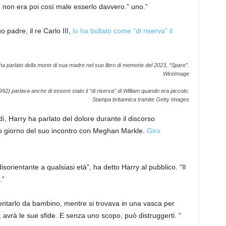
 non era poi così male esserlo davvero.”
uno.”
 padre, il re Carlo III,
lo ha bollato come “di riserva” il
ha parlato della morte di sua madre nel suo libro di memorie del 2023, “Spare”.
WireImage
992) parlava anche di essere stato il “di riserva” di William quando era piccolo.
Stampa britannica tramite Getty Images
, Harry ha parlato del dolore durante il discorso
zo giorno del suo incontro con Meghan Markle.
Giro
sorientante a qualsiasi età”, ha detto Harry al pubblico. “Il
.”
mentarlo da bambino, mentre si trovava in una vasca per
, avrà le sue sfide. E senza uno scopo, può distruggerti. “