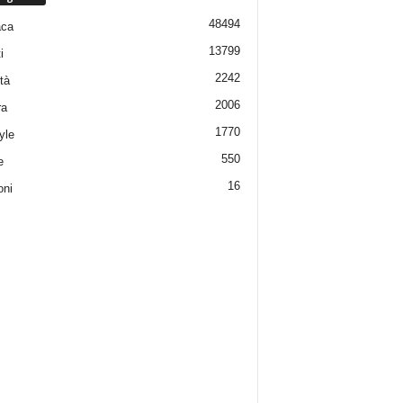
48494
aca
13799
i
2242
tà
2006
ra
1770
yle
550
e
16
oni