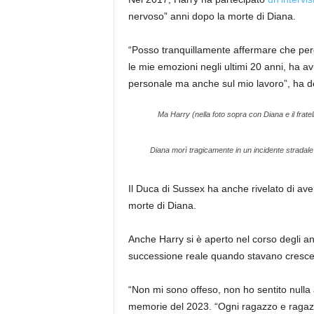
nervoso” anni dopo la morte di Diana.
“Posso tranquillamente affermare che perd
le mie emozioni negli ultimi 20 anni, ha avu
personale ma anche sul mio lavoro”, ha de
Ma Harry (nella foto sopra con Diana e il frate
Diana morì tragicamente in un incidente stradale 
Il Duca di Sussex ha anche rivelato di aver 
morte di Diana.
Anche Harry si è aperto nel corso degli a
successione reale quando stavano cresc
“Non mi sono offeso, non ho sentito nulla al
memorie del 2023. “Ogni ragazzo e ragaz