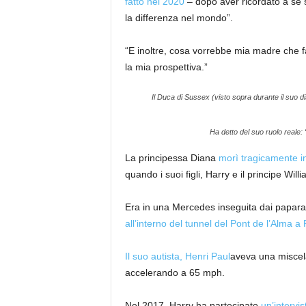
fatto nel 2020
– dopo aver ricordato a se s
la differenza nel mondo”.
“E inoltre, cosa vorrebbe mia madre che 
la mia prospettiva.”
Il Duca di Sussex (visto sopra durante il suo di
Ha detto del suo ruolo reale: 
La principessa Diana
morì tragicamente in
quando i suoi figli, Harry e il principe Wi
Era in una Mercedes inseguita dai papara
all’interno del tunnel del Pont de l’Alma a 
Il suo autista, Henri Paul
aveva una miscela
accelerando a 65 mph.
Nel 2017, Harry ha partecipato
un’intervis