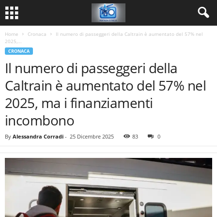
Home
Cronaca
Il numero di passeggeri della Caltrain è aumentato del 57% nel
2025,...
CRONACA
Il numero di passeggeri della
Caltrain è aumentato del 57% nel
2025, ma i finanziamenti
incombono
By
Alessandra Corradi
-
25 Dicembre 2025
83
0