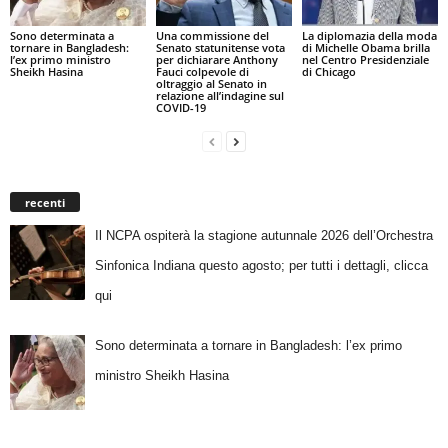
Sono determinata a
Una commissione del
La diplomazia della moda
tornare in Bangladesh:
Senato statunitense vota
di Michelle Obama brilla
l’ex primo ministro
per dichiarare Anthony
nel Centro Presidenziale
Sheikh Hasina
Fauci colpevole di
di Chicago
oltraggio al Senato in
relazione all’indagine sul
COVID-19
recenti
Il NCPA ospiterà la stagione autunnale 2026 dell’Orchestra
Sinfonica Indiana questo agosto; per tutti i dettagli, clicca
qui
Sono determinata a tornare in Bangladesh: l’ex primo
ministro Sheikh Hasina