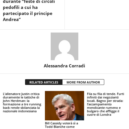
durante “feste di circoli
pedofili a cui ha
partecipato il principe
Andrea”
Alessandra Corradi
RELATED ARTICLES
MORE FROM AUTHOR
L’allenatore Justin critica
Fila su fila di tende. Furti
duramente le tattiche di
infiniti dai negozianti
John Herdman: la
locali. Bagno per strada:
formazione a tre running
l’accampamento
back rende sbilanciata la
mendicante rumeno e
nazionale indonesiana
bulgaro che affligge il
cuore di Londra
Bill Cassidy voterà sì a
Todd Blanche come