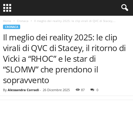
Home
Cronaca
Il meglio dei reality 2025: le clip virali di QVC di Stacey,...
CRONACA
Il meglio dei reality 2025: le clip
virali di QVC di Stacey, il ritorno di
Vicki a “RHOC” e le star di
“SLOMW” che prendono il
sopravvento
By
Alessandra Corradi
-
26 Dicembre 2025
87
0