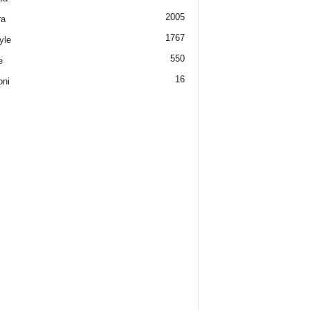
2005
ra
1767
yle
550
e
16
oni