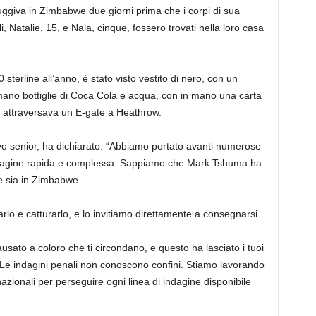
ggiva in Zimbabwe due giorni prima che i corpi di sua
, Natalie, 15, e Nala, cinque, fossero trovati nella loro casa
erline all’anno, è stato visto vestito di nero, con un
mano bottiglie di Coca Cola e acqua, con in mano una carta
 attraversava un E-gate a Heathrow.
tivo senior, ha dichiarato: “Abbiamo portato avanti numerose
indagine rapida e complessa. Sappiamo che Mark Tshuma ha
he sia in Zimbabwe.
lo e catturarlo, e lo invitiamo direttamente a consegnarsi.
sato a coloro che ti circondano, e questo ha lasciato i tuoi
Le indagini penali non conoscono confini. Stiamo lavorando
azionali per perseguire ogni linea di indagine disponibile