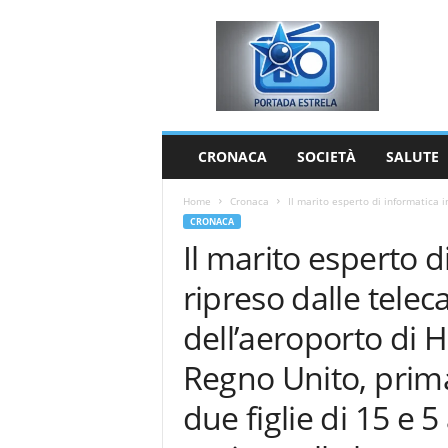
P
o
r
t
a
d
a
CRONACA
SOCIETÀ
SALUTE
E
s
Home
Cronaca
Il marito esperto di informatica i
t
CRONACA
r
Il marito esperto d
e
l
ripreso dalle telec
a
dell’aeroporto di 
Regno Unito, prima
due figlie di 15 e 