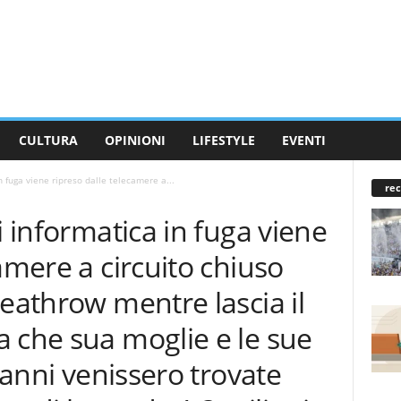
CULTURA
OPINIONI
LIFESTYLE
EVENTI
n fuga viene ripreso dalle telecamere a...
rec
i informatica in fuga viene
amere a circuito chiuso
Heathrow mentre lascia il
 che sua moglie e le sue
5 anni venissero trovate