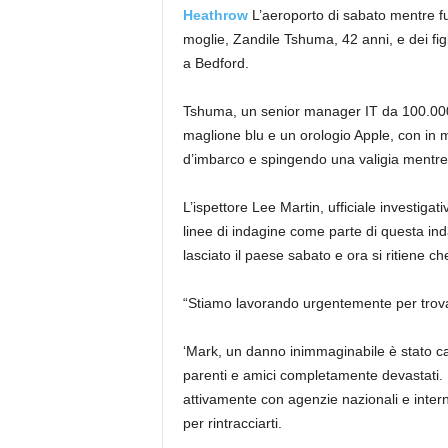
Heathrow
L’aeroporto di sabato mentre fu
moglie, Zandile Tshuma, 42 anni, e dei figli
a Bedford.
Tshuma, un senior manager IT da 100.000 st
maglione blu e un orologio Apple, con in 
d’imbarco e spingendo una valigia mentre
L’ispettore Lee Martin, ufficiale investiga
linee di indagine come parte di questa 
lasciato il paese sabato e ora si ritiene c
“Stiamo lavorando urgentemente per trovar
‘Mark, un danno inimmaginabile è stato cau
parenti e amici completamente devastati. 
attivamente con agenzie nazionali e intern
per rintracciarti.