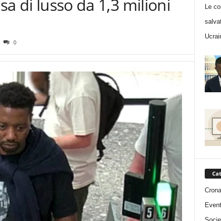
sa di lusso da 1,3 milioni
Le co
salva
Ucrai
0
Cat
Cron
Event
Socie