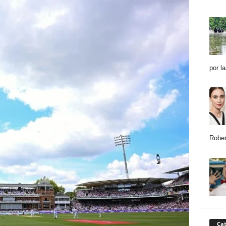
por l
Rober
Cat