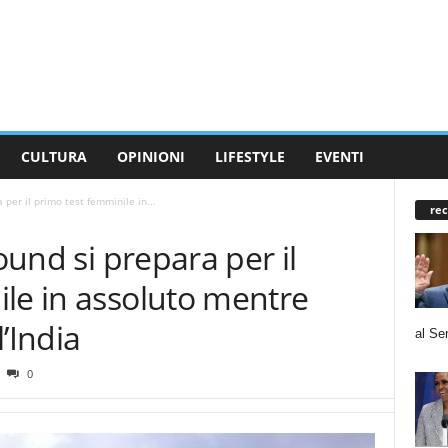
CULTURA
OPINIONI
LIFESTYLE
EVENTI
 per il primo test femminile in...
rec
round si prepara per il
le in assoluto mentre
l’India
al Se
0