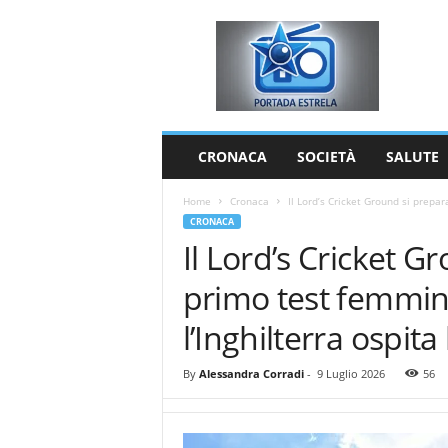
P
o
r
t
a
d
a
CRONACA
SOCIETÀ
SALUTE
E
s
Home
Cronaca
Il Lord’s Cricket Ground si prepara
t
CRONACA
r
Il Lord’s Cricket G
e
l
primo test femmini
a
l’Inghilterra ospita 
By
Alessandra Corradi
-
9 Luglio 2026
56