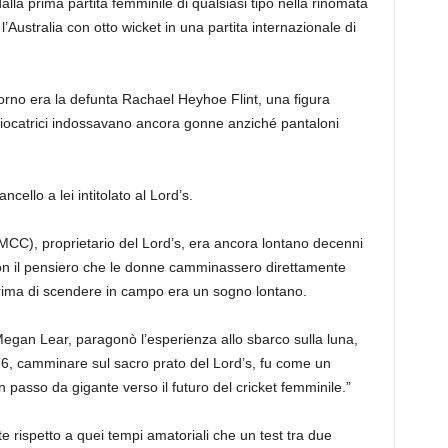
alla prima partita femminile di qualsiasi tipo nella rinomata
l’Australia con otto wicket in una partita internazionale di
 giorno era la defunta Rachael Heyhoe Flint, una figura
e giocatrici indossavano ancora gonne anziché pantaloni
ello a lei intitolato al Lord’s.
MCC), proprietario del Lord’s, era ancora lontano decenni
n il pensiero che le donne camminassero direttamente
rima di scendere in campo era un sogno lontano.
Megan Lear, paragonò l’esperienza allo sbarco sulla luna,
76, camminare sul sacro prato del Lord’s, fu come un
 passo da gigante verso il futuro del cricket femminile.”
 rispetto a quei tempi amatoriali che un test tra due