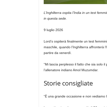
L’Inghilterra ospita l’India in un test femmi
in questa sede.
Pubblicato
9 luglio 2026
il
9
Lord’s ospiterà finalmente un test femmini
luglio
maschile, quando l’Inghilterra affronterà l’
2026
partire da venerdì.
“Mi lascia perplesso il fatto che sia solo i
l’allenatore indiano Amol Muzumdar.
Storie consigliate
elenco
fine
“È una grande occasione e non vediamo l’o
di
dell’elenco
3