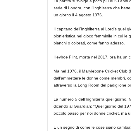
La partita si svolge a poco più di 50 anni d
elementi
sede di Londra, con l’Inghilterra che batte 
un giorno il 4 agosto 1976.
Il capitano dell’Inghilterra al Lord’s quel
pionieristica nel gioco femminile in cui l
bianchi o colorati, come fanno adesso.
Heyhoe Flint, morta nel 2017, ora ha un canc
Ma nel 1976, il Marylebone Cricket Club (
dall’ammettere le donne come membri, co
attraverso la Long Room del padiglione p
La numero 5 dell’Inghilterra quel giorno, 
dicendo al Guardian: “Quel giorno del 19
piccolo passo per noi donne cricket, ma un
È un segno di come le cose siano cambiate