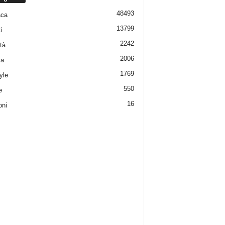
48493
aca
13799
i
2242
tà
2006
ra
1769
yle
550
e
16
oni