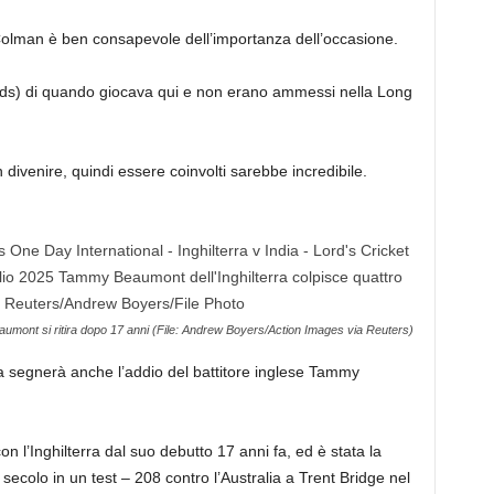
n-Colman è ben consapevole dell’importanza dell’occasione.
ards) di quando giocava qui e non erano ammessi nella Long
in divenire, quindi essere coinvolti sarebbe incredibile.
umont si ritira dopo 17 anni (File: Andrew Boyers/Action Images via Reuters)
ta segnerà anche l’addio del battitore inglese Tammy
l’Inghilterra dal suo debutto 17 anni fa, ed è stata la
colo in un test – 208 contro l’Australia a Trent Bridge nel