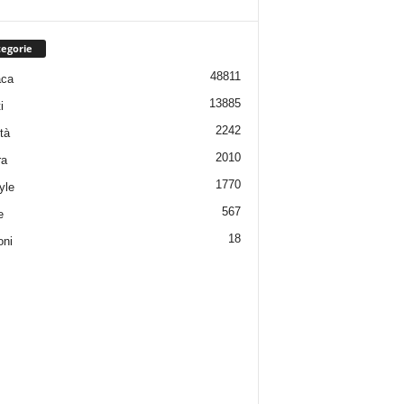
egorie
48811
aca
13885
i
2242
tà
2010
ra
1770
yle
567
e
18
oni