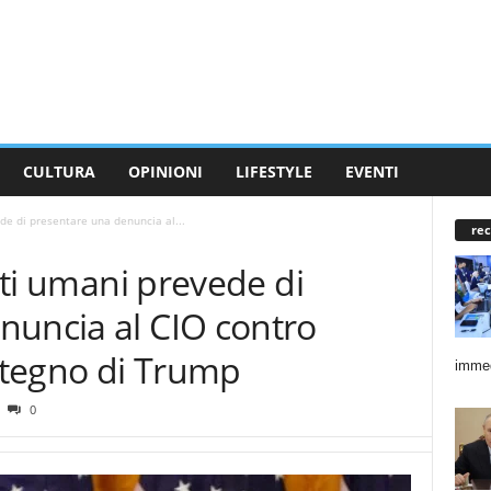
CULTURA
OPINIONI
LIFESTYLE
EVENTI
ede di presentare una denuncia al...
rec
itti umani prevede di
nuncia al CIO contro
ostegno di Trump
immed
0