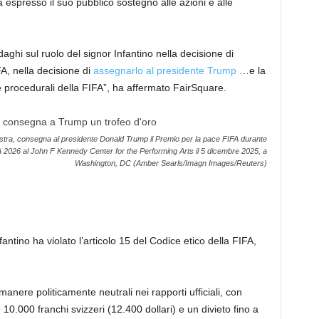
 espresso il suo pubblico sostegno alle azioni e alle
ndaghi sul ruolo del signor Infantino nella decisione di
A, nella decisione di
assegnarlo al presidente Trump
…e la
e procedurali della FIFA”, ha affermato FairSquare.
destra, consegna al presidente Donald Trump il Premio per la pace FIFA durante
A 2026 al John F Kennedy Center for the Performing Arts il 5 dicembre 2025, a
Washington, DC (Amber Searls/Imagn Images/Reuters)
ntino ha violato l’articolo 15 del Codice etico della FIFA,
nere politicamente neutrali nei rapporti ufficiali, con
 10.000 franchi svizzeri (12.400 dollari) e un divieto fino a