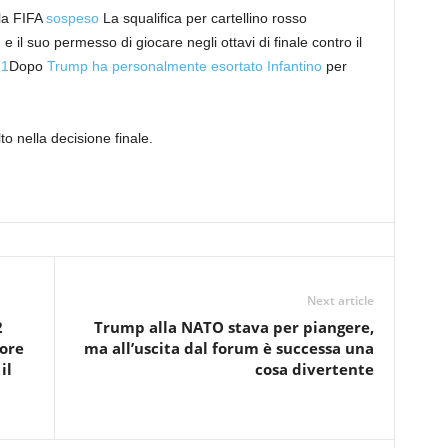
la FIFA
sospeso
La squalifica per cartellino rosso
 il suo permesso di giocare negli ottavi di finale contro il
-1
Dopo
Trump ha personalmente esortato Infantino
per
o nella decisione finale.
Next article
2
Trump alla NATO stava per piangere,
 ore
ma all’uscita dal forum è successa una
il
cosa divertente