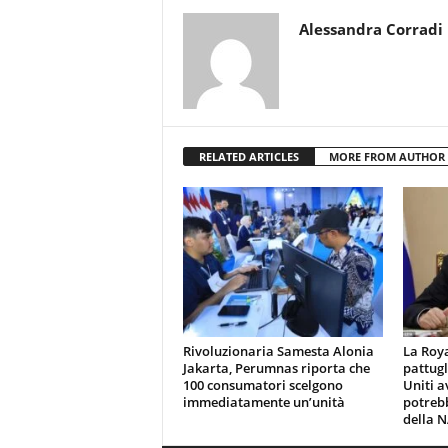
Alessandra Corradi
RELATED ARTICLES
MORE FROM AUTHOR
Rivoluzionaria Samesta Alonia
La Roya
Jakarta, Perumnas riporta che
pattugl
100 consumatori scelgono
Uniti a
immediatamente un’unità
potreb
della N