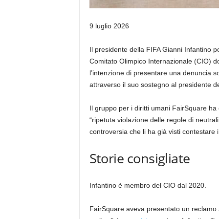
Pubblicato
9 luglio 2026
il
9
Il presidente della FIFA Gianni Infantino 
luglio
Comitato Olimpico Internazionale (CIO) do
2026
l’intenzione di presentare una denuncia so
attraverso il suo sostegno al presidente d
Il gruppo per i diritti umani FairSquare h
“ripetuta violazione delle regole di neutrali
controversia che li ha già visti contestare i
Storie consigliate
elenco
fine
Infantino è membro del CIO dal 2020.
di
dell’elenco
4
FairSquare aveva presentato un reclamo a
elementi