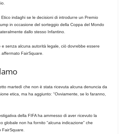
io.
 Etico indaghi se le decisioni di introdurre un Premio
rump in occasione del sorteggio della Coppa del Mondo
lateralmente dallo stesso Infantino.
e e senza alcuna autorità legale, ciò dovrebbe essere
a affermato FairSquare.
clamo
detto martedì che non è stata ricevuta alcuna denuncia da
ione etica, ma ha aggiunto: “Ovviamente, se lo faranno,
estigativa della FIFA ha ammesso di aver ricevuto la
o globale non ha fornito “alcuna indicazione” che
o FairSquare.