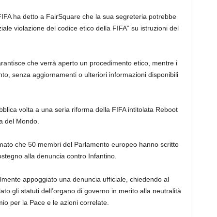
FIFA ha detto a FairSquare che la sua segreteria potrebbe
iale violazione del codice etico della FIFA” su istruzioni del
rantisce che verrà aperto un procedimento etico, mentre i
o, senza aggiornamenti o ulteriori informazioni disponibili
ica volta a una seria riforma della FIFA intitolata Reboot
pa del Mondo.
rmato che 50 membri del Parlamento europeo hanno scritto
ostegno alla denuncia contro Infantino.
mente appoggiato una denuncia ufficiale, chiedendo al
ato gli statuti dell’organo di governo in merito alla neutralità
io per la Pace e le azioni correlate.