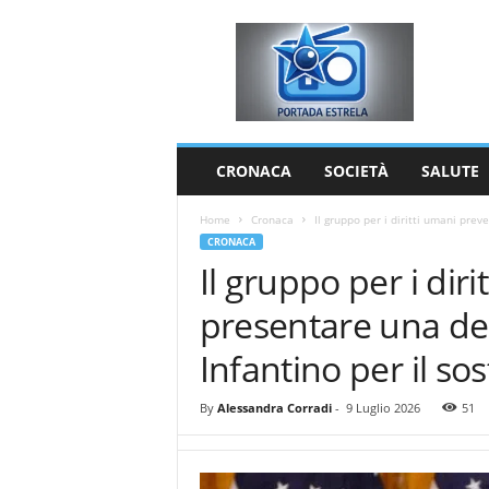
P
o
r
t
a
d
a
CRONACA
SOCIETÀ
SALUTE
E
s
Home
Cronaca
Il gruppo per i diritti umani prev
t
CRONACA
r
Il gruppo per i dir
e
l
presentare una de
a
Infantino per il s
By
Alessandra Corradi
-
9 Luglio 2026
51