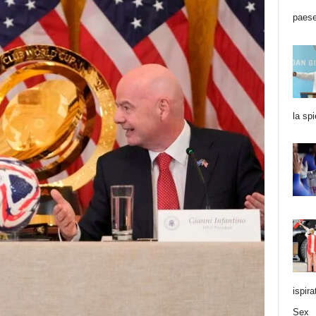
paese
la sp
ispir
Sex