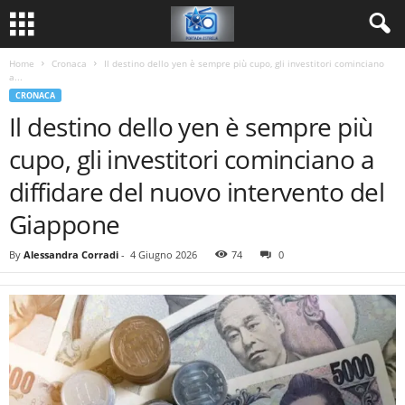
Home
Cronaca
Il destino dello yen è sempre più cupo, gli investitori cominciano
a...
CRONACA
Il destino dello yen è sempre più
cupo, gli investitori cominciano a
diffidare del nuovo intervento del
Giappone
By
Alessandra Corradi
-
4 Giugno 2026
74
0