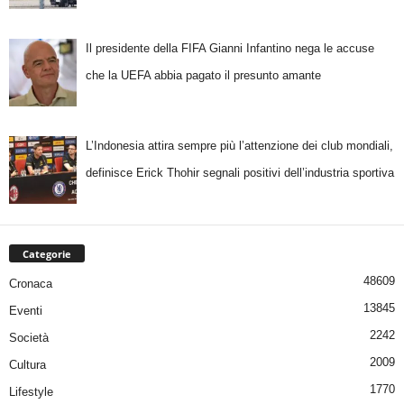
Il presidente della FIFA Gianni Infantino nega le accuse
che la UEFA abbia pagato il presunto amante
L’Indonesia attira sempre più l’attenzione dei club mondiali,
definisce Erick Thohir segnali positivi dell’industria sportiva
Categorie
48609
Cronaca
13845
Eventi
2242
Società
2009
Cultura
1770
Lifestyle