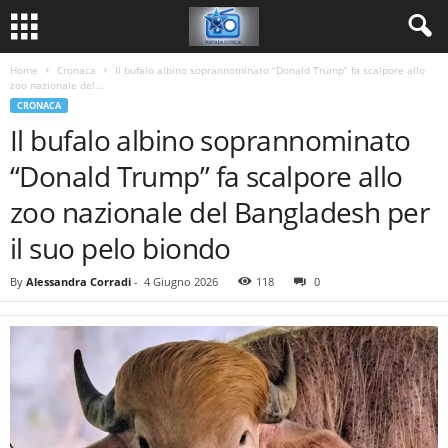
Home
Cronaca
Il bufalo albino soprannominato “Donald Trump” fa scalpore allo
zoo nazionale del...
CRONACA
Il bufalo albino soprannominato
“Donald Trump” fa scalpore allo
zoo nazionale del Bangladesh per
il suo pelo biondo
By
Alessandra Corradi
-
4 Giugno 2026
118
0