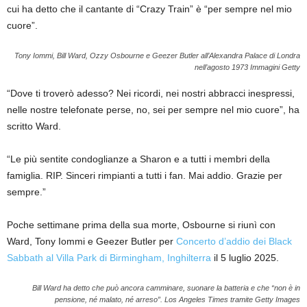
cui ha detto che il cantante di “Crazy Train” è “per sempre nel mio
cuore”.
Tony Iommi, Bill Ward, Ozzy Osbourne e Geezer Butler all’Alexandra Palace di Londra
nell’agosto 1973
Immagini Getty
“Dove ti troverò adesso? Nei ricordi, nei nostri abbracci inespressi,
nelle nostre telefonate perse, no, sei per sempre nel mio cuore”, ha
scritto Ward.
“Le più sentite condoglianze a Sharon e a tutti i membri della
famiglia. RIP. Sinceri rimpianti a tutti i fan. Mai addio. Grazie per
sempre.”
Poche settimane prima della sua morte, Osbourne si riunì con
Ward, Tony Iommi e Geezer Butler per
Concerto d’addio dei Black
Sabbath al Villa Park di Birmingham, Inghilterra
il 5 luglio 2025.
Bill Ward ha detto che può ancora camminare, suonare la batteria e che “non è in
pensione, né malato, né arreso”.
Los Angeles Times tramite Getty Images