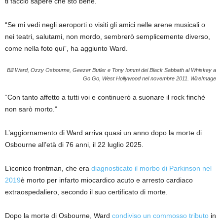
ti faccio sapere che sto bene.”
“Se mi vedi negli aeroporti o visiti gli amici nelle arene musicali o
nei teatri, salutami, non mordo, sembrerò semplicemente diverso,
come nella foto qui”, ha aggiunto Ward.
Bill Ward, Ozzy Osbourne, Geezer Butler e Tony Iommi dei Black Sabbath al Whiskey a
Go Go, West Hollywood nel novembre 2011.
WireImage
“Con tanto affetto a tutti voi e continuerò a suonare il rock finché
non sarò morto.”
L’aggiornamento di Ward arriva quasi un anno dopo la morte di
Osbourne all’età di 76 anni, il 22 luglio 2025.
L’iconico frontman, che era
diagnosticato il morbo di Parkinson nel
2019
è morto per infarto miocardico acuto e arresto cardiaco
extraospedaliero, secondo il suo certificato di morte.
Dopo la morte di Osbourne, Ward
condiviso un commosso tributo
in