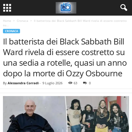
Home
Cronaca
Il batterista dei Black Sabbath Bill Ward rivela di essere costretto
su...
CRONACA
Il batterista dei Black Sabbath Bill
Ward rivela di essere costretto su
una sedia a rotelle, quasi un anno
dopo la morte di Ozzy Osbourne
By
Alessandra Corradi
-
9 Luglio 2026
63
0