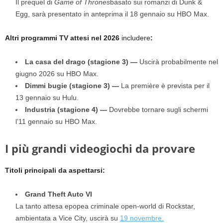
Il prequel di
Game of Thrones
basato sui romanzi di Dunk &
Egg, sarà presentato in anteprima il 18 gennaio su HBO Max.
Altri programmi TV attesi nel 2026
includere
:
La casa del drago (stagione 3) —
Uscirà probabilmente nel
giugno 2026 su HBO Max.
Dimmi bugie (stagione 3) —
La première è prevista per il
13 gennaio su Hulu.
Industria (stagione 4) —
Dovrebbe tornare sugli schermi
l’11 gennaio su HBO Max.
I più grandi videogiochi da provare
Titoli principali da aspettarsi:
Grand Theft Auto VI
La tanto attesa epopea criminale open-world di Rockstar,
ambientata a Vice City, uscirà su
19 novembre.