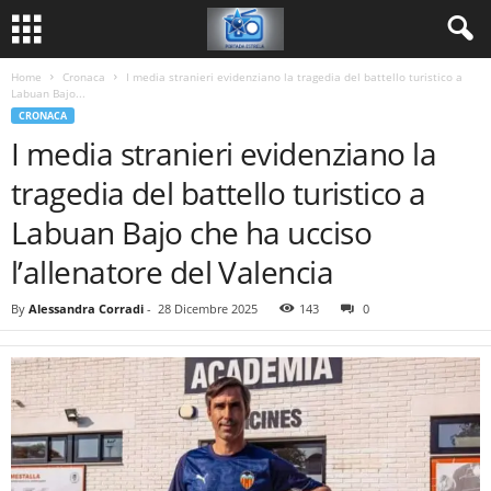
Home
Cronaca
I media stranieri evidenziano la tragedia del battello turistico a
Labuan Bajo...
CRONACA
I media stranieri evidenziano la
tragedia del battello turistico a
Labuan Bajo che ha ucciso
l’allenatore del Valencia
By
Alessandra Corradi
-
28 Dicembre 2025
143
0