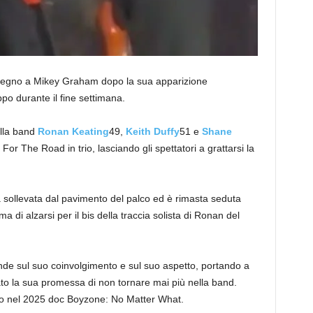
stegno a Mikey Graham dopo la sua apparizione
ppo durante il fine settimana.
lla band
Ronan Keating
49,
Keith Duffy
51 e
Shane
For The Road in trio, lasciando gli spettatori a grattarsi la
a sollevata dal pavimento del palco ed è rimasta seduta
a di alzarsi per il bis della traccia solista di Ronan del
ande sul suo coinvolgimento e sul suo aspetto, portando a
ato la sua promessa di non tornare mai più nella band.
eso nel 2025 doc Boyzone: No Matter What.