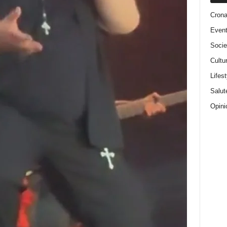
Cron
Event
Socie
Cultu
Lifest
Salut
Opini