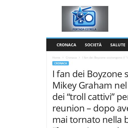
P
o
r
t
a
d
a
CRONACA
SOCIETÀ
SALUTE
E
s
Home
Cronaca
I fan dei Boyzone sostengono il “i
t
CRONACA
r
I fan dei Boyzone s
e
l
Mikey Graham nel r
a
dei “troll cattivi” p
reunion – dopo av
mai tornato nella 