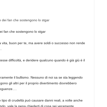
ei fan che sostengono lo stgar
lla vita, buon per te, ma avere soldi o successo non rende
i…
esse difficoltà, e deridere qualcuno quando è già giù è il
ceramente il bullismo. Nessuno di noi sa se sta leggendo
no gli altri per il proprio divertimento dovrebbero
nseguenze….
 tipo di crudeltà può causare danni reali, a volte anche
endo, vale la pena chiederti di cosa sei veramente