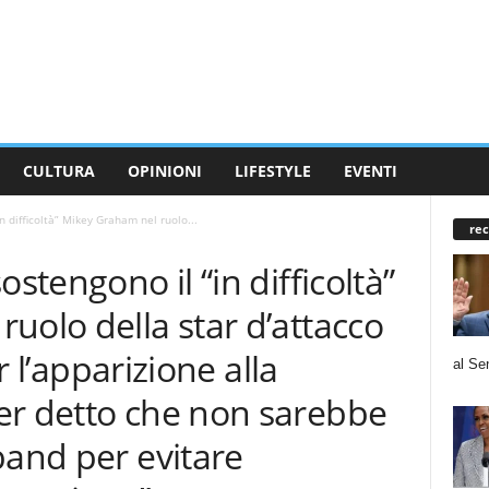
CULTURA
OPINIONI
LIFESTYLE
EVENTI
n difficoltà” Mikey Graham nel ruolo...
rec
ostengono il “in difficoltà”
uolo della star d’attacco
er l’apparizione alla
al Se
er detto che non sarebbe
band per evitare