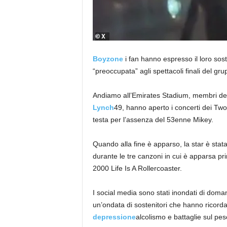
Boyzone
i fan hanno espresso il loro so
“preoccupata” agli spettacoli finali del gru
Andiamo all’Emirates Stadium, membri de
Lynch
49, hanno aperto i concerti dei Two 
testa per l’assenza del 53enne Mikey.
Quando alla fine è apparso, la star è stat
durante le tre canzoni in cui è apparsa prim
2000 Life Is A Rollercoaster.
I social media sono stati inondati di dom
un’ondata di sostenitori che hanno ricord
depressione
alcolismo e battaglie sul p