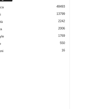
48493
aca
13799
i
2242
tà
2006
ra
1769
yle
550
e
16
oni