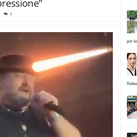
pressione”
0
por l
Rober
Cat