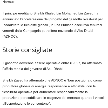
Hormuz.
Il principe ereditario Sheikh Khaled bin Mohamed bin Zayed ha
annunciato l’accelerazione del progetto del gasdotto ovest-est per
“soddisfare le richieste globali”, in una riunione esecutiva tenutasi
venerdì dalla Compagnia petrolifera nazionale di Abu Dhabi
(ADNOC).
Storie consigliate
elenco
fine
Il gasdotto dovrebbe essere operativo entro il 2027, ha affermato
di
dell’elenco
l’ufficio media del governo di Abu Dhabi.
4
elementi
Sheikh Zayed ha affermato che ADNOC è “ben posizionato come
produttore globale di energia responsabile e affidabile, con la
flessibilità operativa per aumentare responsabilmente la
produzione per soddisfare le esigenze del mercato quando i vincoli
all’esportazione lo consentono”.