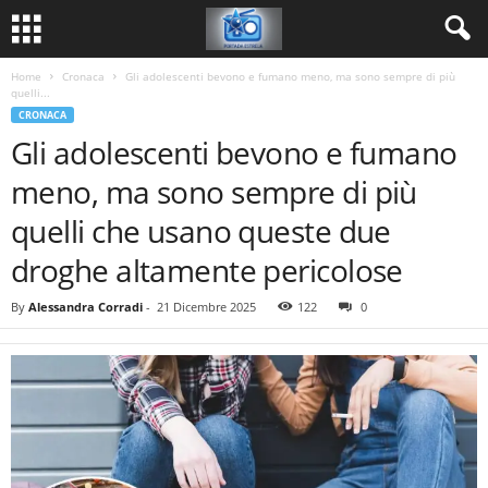
Home
Cronaca
Gli adolescenti bevono e fumano meno, ma sono sempre di più
quelli...
CRONACA
Gli adolescenti bevono e fumano
meno, ma sono sempre di più
quelli che usano queste due
droghe altamente pericolose
By
Alessandra Corradi
-
21 Dicembre 2025
122
0