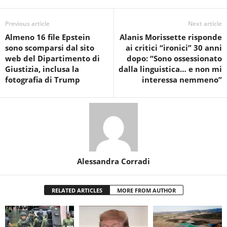
Previous article
Next article
Almeno 16 file Epstein
Alanis Morissette risponde
sono scomparsi dal sito
ai critici “ironici” 30 anni
web del Dipartimento di
dopo: “Sono ossessionato
Giustizia, inclusa la
dalla linguistica… e non mi
fotografia di Trump
interessa nemmeno”
Alessandra Corradi
RELATED ARTICLES
MORE FROM AUTHOR